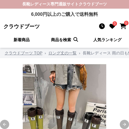
長靴レディース
専門通販サイト
クラウドブーツ
6,000
円以上のご購入で送料無料
0
0
クラウドブーツ
新着商品
商品を検索
人気ランキング
クラウドブーツ TOP
›
ロング丈の一覧
›
長靴レディース 雨の日
Previous slide
Ne