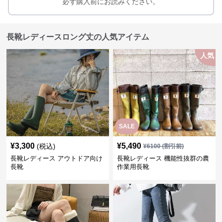
必ず購入前にお読みください。
長靴レディースロング丈の人気アイテム
人気
SALE
¥
3,300
¥
5,490
(税込)
¥
6100
(割引前)
長靴レディース アウトドア向け
長靴レディース 機能性抜群の農
長靴
作業用長靴