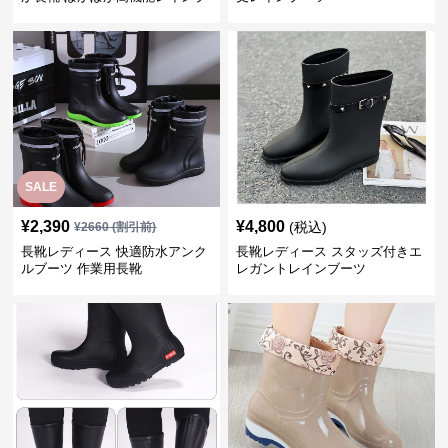
ーツ
SALE
¥
2,390
¥
4,800
(税込)
¥
2660
(割引前)
長靴レディース 快適防水アンク
長靴レディース スタッズ付きエ
ルブーツ 作業用長靴
レガントレインブーツ