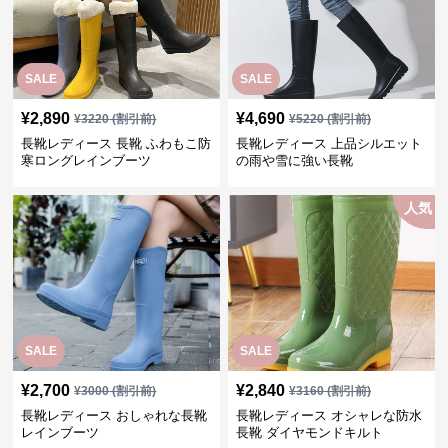
SALE
SALE
¥
2,890
¥
4,690
¥
3220
(割引前)
¥
5220
(割引前)
長靴レディース 長靴 ふわもこ防
長靴レディース 上品シルエット
寒ロングレインブーツ
の雨や雪に強い長靴
人気
SALE
SALE
¥
2,700
¥
2,840
¥
3000
(割引前)
¥
3160
(割引前)
長靴レディース おしゃれな長靴
長靴レディース オシャレな防水
レインブーツ
長靴 ダイヤモンドキルト