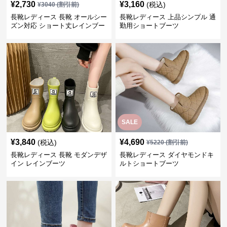
¥
2,730
¥
3,160
(税込)
¥
3040
(割引前)
長靴レディース 長靴 オールシー
長靴レディース 上品シンプル 通
ズン対応 ショート丈レインブー
勤用ショートブーツ
ツ
SALE
¥
3,840
¥
4,690
(税込)
¥
5220
(割引前)
長靴レディース 長靴 モダンデザ
長靴レディース ダイヤモンドキ
イン レインブーツ
ルトショートブーツ