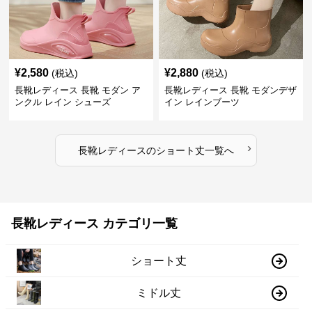
¥
2,580
¥
2,880
(税込)
(税込)
長靴レディース 長靴 モダン ア
長靴レディース 長靴 モダンデザ
ンクル レイン シューズ
イン レインブーツ
›
長靴レディース
の
ショート丈
一覧へ
長靴レディース カテゴリ一覧
ショート丈
ミドル丈