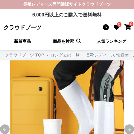
長靴レディース
専門通販サイト
クラウドブーツ
6,000
円以上のご購入で送料無料
0
0
クラウドブーツ
新着商品
商品を検索
人気ランキング
クラウドブーツ TOP
›
ロング丈の一覧
›
長靴レディース 快適オ
Previous slide
Ne