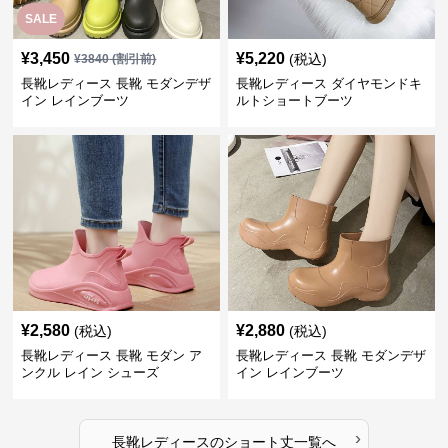
SALE
¥
3,450
¥
5,220
(税込)
¥
3840
(割引前)
長靴レディース 長靴 モダンデザ
長靴レディース ダイヤモンドキ
イン レインブーツ
ルトショートブーツ
¥
2,580
¥
2,880
(税込)
(税込)
長靴レディース 長靴 モダン ア
長靴レディース 長靴 モダンデザ
ンクル レイン シューズ
イン レインブーツ
›
長靴レディース
の
ショート丈
一覧へ