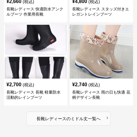
¥
2,660
¥
4,800
(税込)
(税込)
長靴レディース 快適防水アンク
長靴レディース スタッズ付きエ
ルブーツ 作業用長靴
レガントレインブーツ
¥
2,700
¥
2,740
(税込)
(税込)
長靴レディース 長靴 軽量防水
長靴レディース 雨の日も快適 花
活動的レインブーツ
柄デザイン長靴
›
長靴レディース
の
ミドル丈
一覧へ