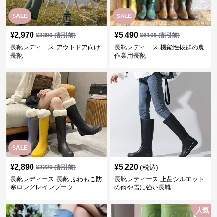
SALE
SALE
¥
2,970
¥
5,490
¥
3300
(割引前)
¥
6100
(割引前)
長靴レディース アウトドア向け
長靴レディース 機能性抜群の農
長靴
作業用長靴
SALE
¥
2,890
¥
5,220
(税込)
¥
3220
(割引前)
長靴レディース 長靴 ふわもこ防
長靴レディース 上品シルエット
寒ロングレインブーツ
の雨や雪に強い長靴
人気