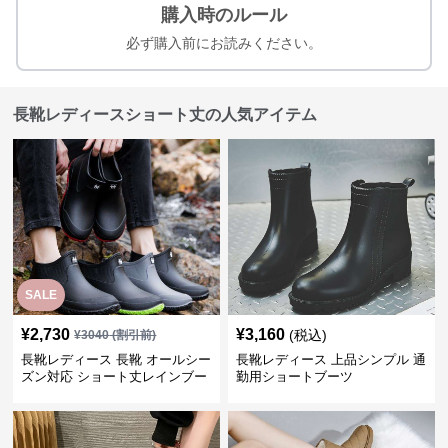
購入時のルール
必ず購入前にお読みください。
長靴レディースショート丈の人気アイテム
SALE
¥
2,730
¥
3,160
(税込)
¥
3040
(割引前)
長靴レディース 長靴 オールシー
長靴レディース 上品シンプル 通
ズン対応 ショート丈レインブー
勤用ショートブーツ
ツ