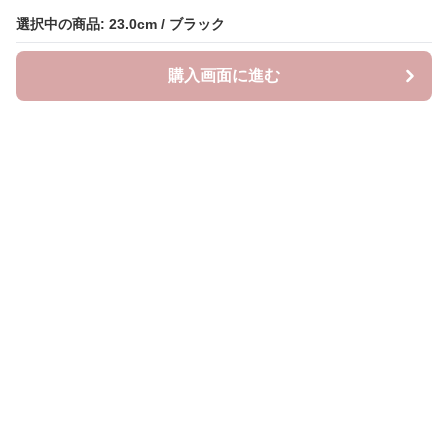
選択中の商品: 23.0cm / ブラック
選択中の商品: 23.0cm / ブラック
購入画面に進む
購入画面に進む
クラウドブーツ
について
会社概要
利用規約