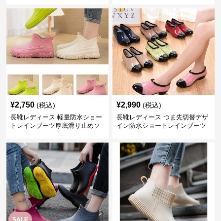
¥
2,750
¥
2,990
(税込)
(税込)
長靴レディース 軽量防水ショー
長靴レディース つま先切替デザ
トレインブーツ厚底滑り止めソ
イン防水ショートレインブーツ
ール
SALE