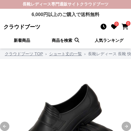
長靴レディース
専門通販サイト
クラウドブーツ
6,000
円以上のご購入で送料無料
0
0
クラウドブーツ
新着商品
商品を検索
人気ランキング
クラウドブーツ TOP
›
ショート丈の一覧
›
長靴レディース 長靴 
Previous slide
Ne