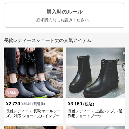
購入時のルール
必ず購入前にお読みください。
長靴レディースショート丈の人気アイテム
SALE
¥
2,730
¥
3,160
(税込)
¥
3040
(割引前)
長靴レディース 長靴 オールシー
長靴レディース 上品シンプル 通
ズン対応 ショート丈レインブー
勤用ショートブーツ
ツ