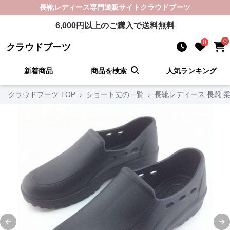
長靴レディース
専門通販サイト
クラウドブーツ
6,000
円以上のご購入で送料無料
0
0
クラウドブーツ
新着商品
商品を検索
人気ランキング
クラウドブーツ TOP
›
ショート丈の一覧
›
長靴レディース 長靴 
Previous slide
Ne