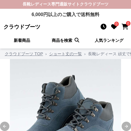
長靴レディース
専門通販サイト
クラウドブーツ
6,000
円以上のご購入で送料無料
0
0
クラウドブーツ
新着商品
商品を検索
人気ランキング
クラウドブーツ TOP
›
ショート丈の一覧
›
長靴レディース 頑丈
Previous slide
Ne