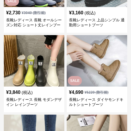
SALE
¥
2,730
¥
3,160
(税込)
¥
3040
(割引前)
長靴レディース 長靴 オールシー
長靴レディース 上品シンプル 通
ズン対応 ショート丈レインブー
勤用ショートブーツ
ツ
SALE
¥
3,840
¥
4,690
(税込)
¥
5220
(割引前)
長靴レディース 長靴 モダンデザ
長靴レディース ダイヤモンドキ
イン レインブーツ
ルトショートブーツ