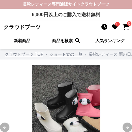
長靴レディース
専門通販サイト
クラウドブーツ
6,000
円以上のご購入で送料無料
0
0
クラウドブーツ
新着商品
商品を検索
人気ランキング
クラウドブーツ TOP
›
ショート丈の一覧
›
長靴レディース 雨の
Previous slide
Ne