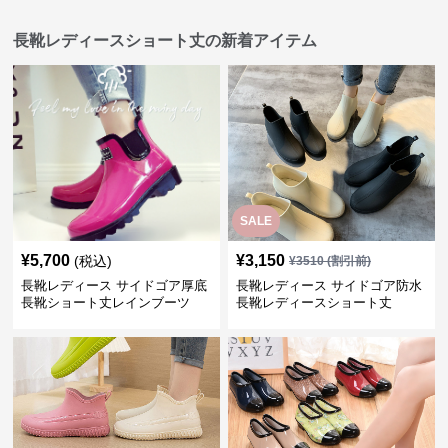
長靴レディースショート丈の新着アイテム
SALE
¥
5,700
¥
3,150
(税込)
¥
3510
(割引前)
長靴レディース サイドゴア厚底
長靴レディース サイドゴア防水
長靴ショート丈レインブーツ
長靴レディースショート丈