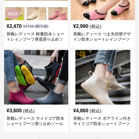
SALE
¥
2,470
¥
2,990
(税込)
¥
2750
(割引前)
長靴レディース 軽量防水ショー
長靴レディース つま先切替デザ
トレインブーツ厚底滑り止めソ
イン防水ショートレインブーツ
ール
¥
3,600
¥
4,860
(税込)
(税込)
長靴レディース サイドゴア防水
長靴レディース ボアライン付き
ショートブーツ滑り止めソール
サイドゴア防水ショートブーツ