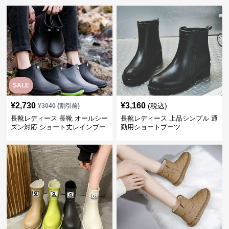
SALE
¥
2,730
¥
3,160
(税込)
¥
3040
(割引前)
長靴レディース 長靴 オールシー
長靴レディース 上品シンプル 通
ズン対応 ショート丈レインブー
勤用ショートブーツ
ツ