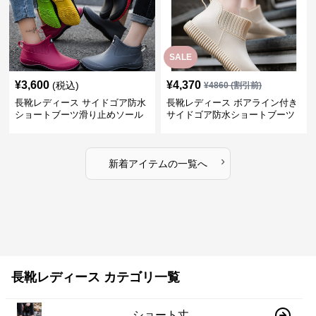
SALE
¥
3,600
¥
4,370
(税込)
¥
4860
(割引前)
長靴レディース サイドゴア防水
長靴レディース ボアライン付き
ショートブーツ滑り止めソール
サイドゴア防水ショートブーツ
›
新着アイテムの一覧へ
長靴レディース カテゴリ一覧
ショート丈