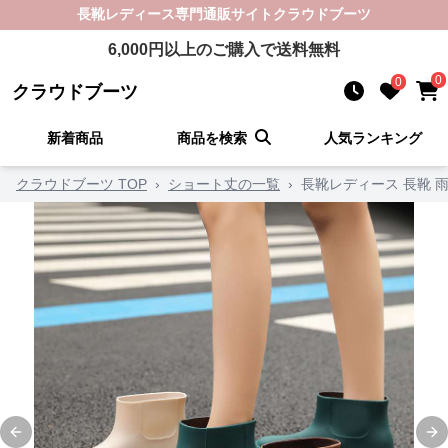
長靴レディース
専門通販サイト
クラウドブーツ
6,000
円以上のご購入で送料無料
0
0
クラウドブーツ
新着商品
商品を検索
人気ランキング
クラウドブーツ TOP
›
ショート丈の一覧
›
長靴レディース 長靴 
Previous slide
Ne