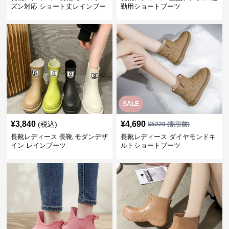
ズン対応 ショート丈レインブー
勤用ショートブーツ
ツ
SALE
¥
3,840
¥
4,690
(税込)
¥
5220
(割引前)
長靴レディース 長靴 モダンデザ
長靴レディース ダイヤモンドキ
イン レインブーツ
ルトショートブーツ