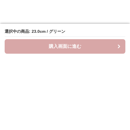
選択中の商品: 23.0cm / グリーン
選択中の商品: 23.0cm / グリーン
購入画面に進む
購入画面に進む
クラウドブーツ
について