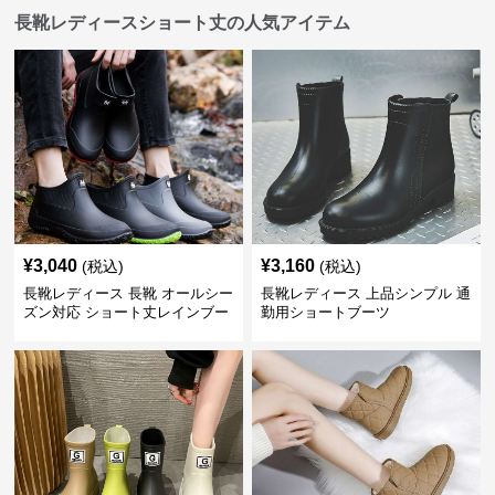
長靴レディースショート丈の人気アイテム
¥
3,040
¥
3,160
(税込)
(税込)
長靴レディース 長靴 オールシー
長靴レディース 上品シンプル 通
ズン対応 ショート丈レインブー
勤用ショートブーツ
ツ