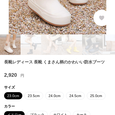
長靴レディース 長靴 くまさん柄のかわいい防水ブーツ
2,920
円
サイズ
23.0cm
23.5cm
24.0cm
24.5cm
25.0cm
カラー
イエロー
ブラック
ホワイト
カーキ