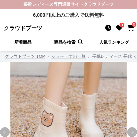
長靴レディース
専門通販サイト
クラウドブーツ
6,000
円以上のご購入で送料無料
0
0
クラウドブーツ
新着商品
商品を検索
人気ランキング
クラウドブーツ TOP
›
ショート丈の一覧
›
長靴レディース 長靴 
Previous slide
Ne