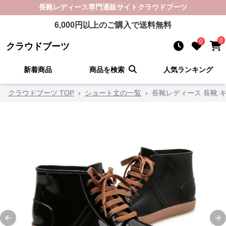
長靴レディース
専門通販サイト
クラウドブーツ
6,000
円以上のご購入で送料無料
0
0
クラウドブーツ
新着商品
商品を検索
人気ランキング
クラウドブーツ TOP
›
ショート丈の一覧
›
長靴レディース 長靴 
Previous slide
Ne