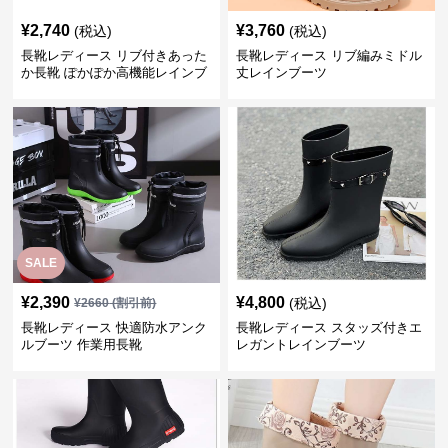
¥
2,740
¥
3,760
(税込)
(税込)
長靴レディース リブ付きあった
長靴レディース リブ編みミドル
か長靴 ぽかぽか高機能レインブ
丈レインブーツ
ーツ
SALE
¥
2,390
¥
4,800
(税込)
¥
2660
(割引前)
長靴レディース 快適防水アンク
長靴レディース スタッズ付きエ
ルブーツ 作業用長靴
レガントレインブーツ