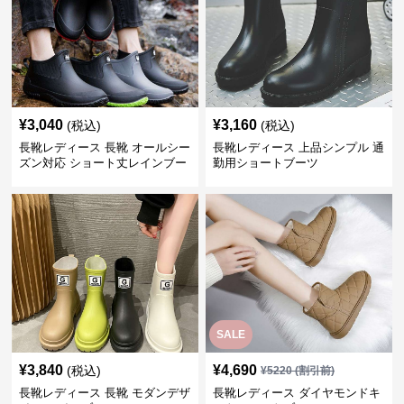
¥
3,040
¥
3,160
(税込)
(税込)
長靴レディース 長靴 オールシー
長靴レディース 上品シンプル 通
ズン対応 ショート丈レインブー
勤用ショートブーツ
ツ
SALE
¥
3,840
¥
4,690
(税込)
¥
5220
(割引前)
長靴レディース 長靴 モダンデザ
長靴レディース ダイヤモンドキ