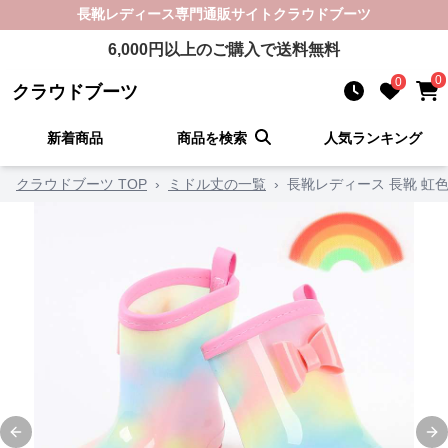
長靴レディース
専門通販サイト
クラウドブーツ
6,000
円以上のご購入で送料無料
0
0
クラウドブーツ
新着商品
商品を検索
人気ランキング
クラウドブーツ TOP
›
ミドル丈の一覧
›
長靴レディース 長靴 虹
Previous slide
Ne