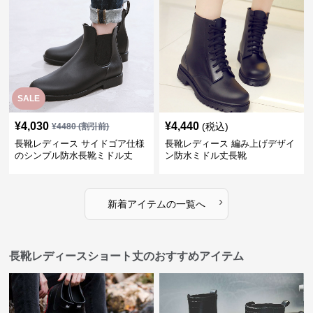
SALE
¥
4,030
¥
4,440
(税込)
¥
4480
(割引前)
長靴レディース サイドゴア仕様
長靴レディース 編み上げデザイ
のシンプル防水長靴ミドル丈
ン防水ミドル丈長靴
›
新着アイテムの一覧へ
長靴レディースショート丈のおすすめアイテム