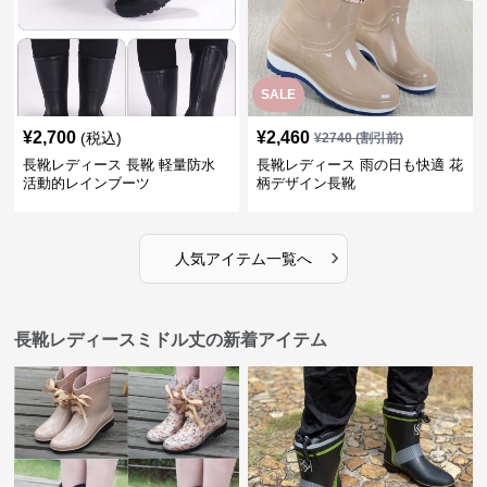
SALE
¥
2,700
¥
2,460
(税込)
¥
2740
(割引前)
長靴レディース 長靴 軽量防水
長靴レディース 雨の日も快適 花
活動的レインブーツ
柄デザイン長靴
›
人気アイテム一覧へ
長靴レディースミドル丈の新着アイテム