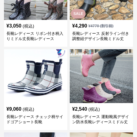
SALE
¥
3,050
¥
4,290
(税込)
¥
4770
(割引前)
長靴レディース リボン付き柄入
長靴レディース 反射ライン付き
りミドル丈長靴レディース
調整紐デザイン長靴ミドル丈
¥
9,060
¥
2,540
(税込)
(税込)
長靴レディース チェック柄サイ
長靴レディース 運動靴風デザイ
ドゴアショート長靴
ン防水長靴レディースミドル丈