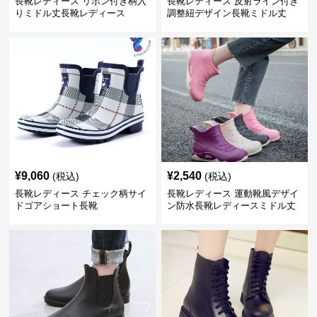
長靴レディース リボン付き柄入
長靴レディース 反射ライン付き
りミドル丈長靴レディース
調整紐デザイン長靴ミドル丈
¥
9,060
¥
2,540
(税込)
(税込)
長靴レディース チェック柄サイ
長靴レディース 運動靴風デザイ
ドゴアショート長靴
ン防水長靴レディースミドル丈