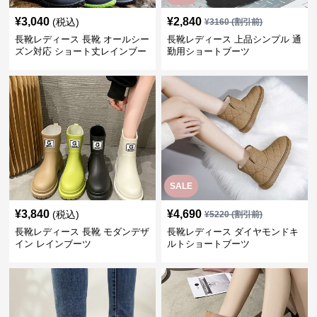
¥
3,040
¥
2,840
(税込)
¥
3160
(割引前)
長靴レディース 長靴 オールシー
長靴レディース 上品シンプル 通
ズン対応 ショート丈レインブー
勤用ショートブーツ
ツ
SALE
¥
3,840
¥
4,690
(税込)
¥
5220
(割引前)
長靴レディース 長靴 モダンデザ
長靴レディース ダイヤモンドキ
イン レインブーツ
ルトショートブーツ