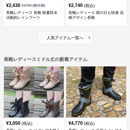
¥
2,430
¥
2,740
(税込)
¥
2700
(割引前)
長靴レディース 長靴 軽量防水
長靴レディース 雨の日も快適 花
活動的レインブーツ
柄デザイン長靴
›
人気アイテム一覧へ
長靴レディースミドル丈の新着アイテム
¥
3,050
¥
4,770
(税込)
(税込)