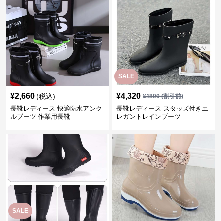
SALE
¥
2,660
¥
4,320
(税込)
¥
4800
(割引前)
長靴レディース 快適防水アンク
長靴レディース スタッズ付きエ
ルブーツ 作業用長靴
レガントレインブーツ
SALE