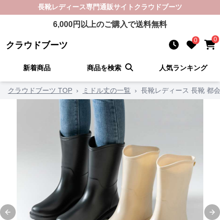
長靴レディース
専門通販サイト
クラウドブーツ
6,000
円以上のご購入で送料無料
0
0
クラウドブーツ
新着商品
商品を検索
人気ランキング
クラウドブーツ TOP
›
ミドル丈の一覧
›
長靴レディース 長靴 都
Previous slide
Ne