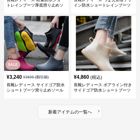
トレインブーツ厚底滑り止めソ
イン防水ショートレインブーツ
ール
SALE
¥
3,240
¥
4,860
(税込)
¥
3600
(割引前)
長靴レディース サイドゴア防水
長靴レディース ボアライン付き
ショートブーツ滑り止めソール
サイドゴア防水ショートブーツ
›
新着アイテムの一覧へ