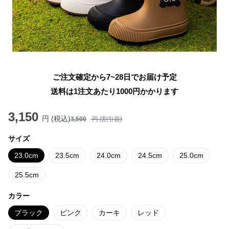
ご注文確定から7~28日でお届け予定
送料は1注文あたり
1000
円かかります
3,150
円 (税込)
3,500
円 (割引前)
サイズ
23.0cm
23.5cm
24.0cm
24.5cm
25.0cm
25.5cm
カラー
ブラック
ピンク
カーキ
レッド