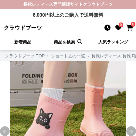
長靴レディース
専門通販サイト
クラウドブーツ
6,000
円以上のご購入で送料無料
0
0
クラウドブーツ
新着商品
商品を検索
人気ランキング
クラウドブーツ TOP
›
ショート丈の一覧
›
長靴レディース 長靴 
Previous slide
Ne