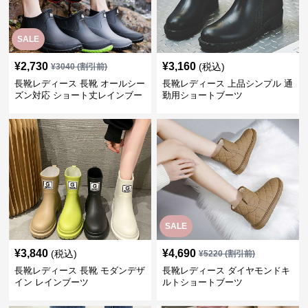
SALE
¥
2,730
¥
3,160
(税込)
¥
3040
(割引前)
長靴レディース 長靴 オールシー
長靴レディース 上品シンプル 通
ズン対応 ショート丈レインブー
勤用ショートブーツ
ツ
SALE
¥
3,840
¥
4,690
(税込)
¥
5220
(割引前)
長靴レディース 長靴 モダンデザ
長靴レディース ダイヤモンドキ
イン レインブーツ
ルトショートブーツ