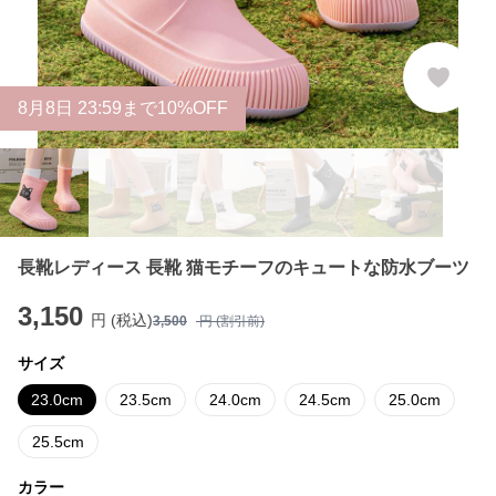
8
月
8
日 23:59まで10%OFF
長靴レディース 長靴 猫モチーフのキュートな防水ブーツ
3,150
円 (税込)
3,500
円 (割引前)
サイズ
23.0cm
23.5cm
24.0cm
24.5cm
25.0cm
25.5cm
カラー