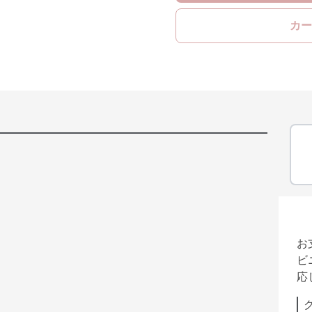
カー
お
ビ
応