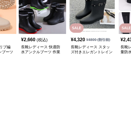
SALE
SALE
¥
2,660
¥
4,320
¥
2,4
(税込)
¥
4800
(割引前)
リブ編
長靴レディース 快適防
長靴レディース スタッ
長靴レ
ンブーツ
水アンクルブーツ 作業
ズ付きエレガントレイン
量防
用長靴
ブーツ
ーツ