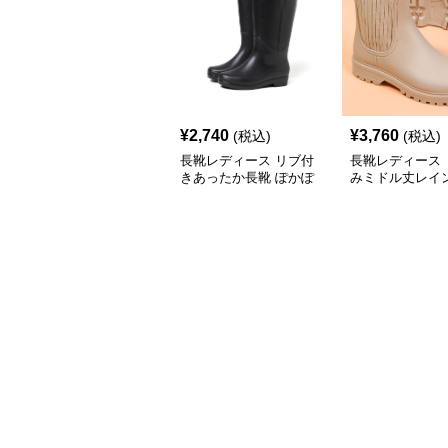
¥
2,740
¥
3,760
(税込)
(税込)
長靴レディース リブ付
長靴レディース 
きあったか長靴 ぽかぽ
みミドル丈レイ
か高機能レインブーツ