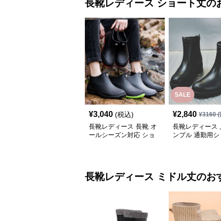
長靴レディース
ショート丈
の
SALE
¥
3,040
¥
2,840
(税込)
¥
3160
(
長靴レディース 長靴 オ
長靴レディース 
ールシーズン対応 ショ
ンプル 通勤用シ
ート丈レインブーツ
ブーツ
長靴レディース
ミドル丈
のお