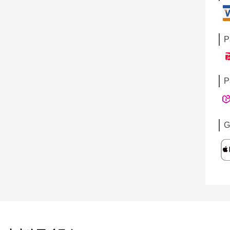
P
P
G