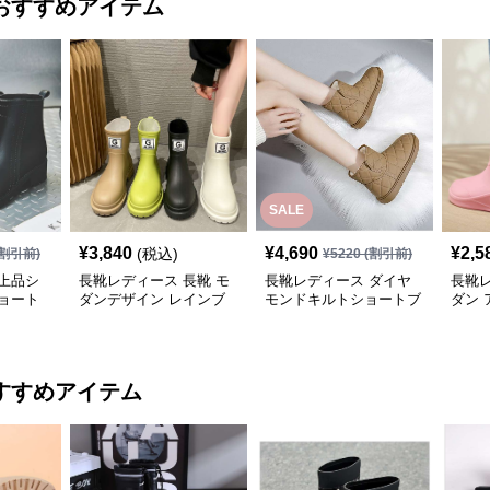
おすすめアイテム
SALE
¥
3,840
¥
4,690
¥
2,5
(税込)
割引前)
¥
5220
(割引前)
上品シ
長靴レディース 長靴 モ
長靴レディース ダイヤ
長靴レ
ョート
ダンデザイン レインブ
モンドキルトショートブ
ダン 
ーツ
ーツ
ュー
すすめアイテム