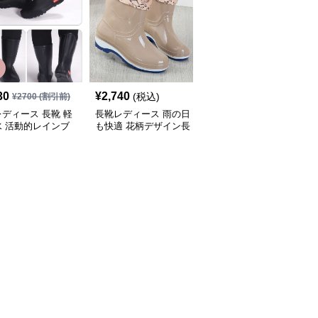
30
¥
2,740
¥
4,380
(税込)
(税込)
¥
2700
(割引前)
ディース 長靴 軽
長靴レディース 雨の日
長靴レディース 艶やか
水 活動的レインブ
も快適 花柄デザイン長
美脚シルエット長靴
靴