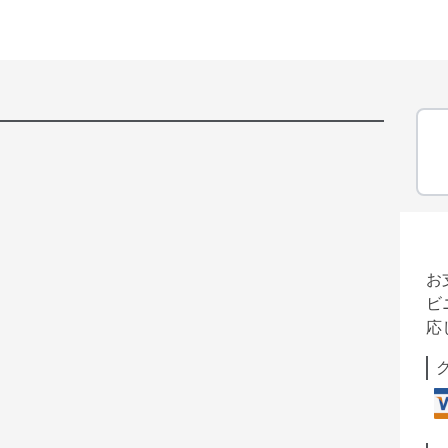
お
ビ
応