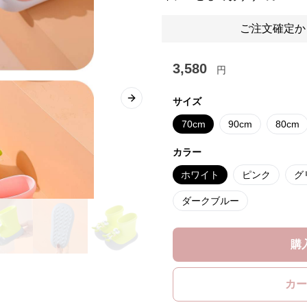
ご注文確定か
3,580
円
サイズ
Next slide
70cm
90cm
80cm
カラー
ホワイト
ピンク
グ
ダークブルー
購
カー