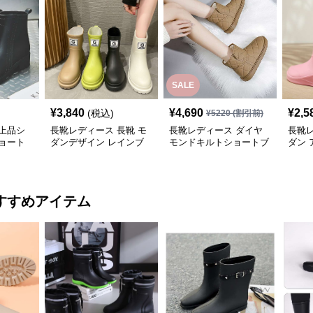
SALE
¥
3,840
¥
4,690
¥
2,5
(税込)
¥
5220
(割引前)
上品シ
長靴レディース 長靴 モ
長靴レディース ダイヤ
長靴レ
ョート
ダンデザイン レインブ
モンドキルトショートブ
ダン 
ーツ
ーツ
ュー
すすめアイテム