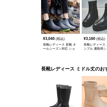
¥
3,040
¥
3,160
(税込)
(税込)
長靴レディース 長靴 オ
長靴レディース 
ールシーズン対応 ショ
ンプル 通勤用シ
ート丈レインブーツ
ブーツ
長靴レディース
ミドル丈
のお