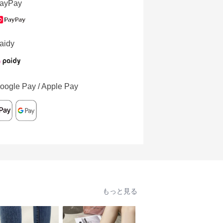
ayPay
aidy
oogle Pay / Apple Pay
もっと見る