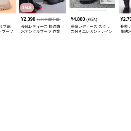
SALE
¥
2,390
¥
4,800
¥
2,7
(税込)
¥
2660
(割引前)
リブ編
長靴レディース 快適防
長靴レディース スタッ
長靴レ
ンブーツ
水アンクルブーツ 作業
ズ付きエレガントレイン
量防
用長靴
ブーツ
ーツ