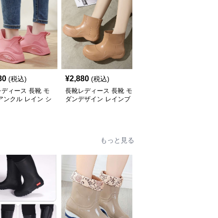
80
¥
2,880
¥
2,740
(税込)
(税込)
(税込)
ディース 長靴 モ
長靴レディース 長靴 モ
長靴レディース 長靴 ス
アンクル レイン シ
ダンデザイン レインブ
ポーティー ショートブ
ズ
ーツ
ーツ レインシューズ
もっと見る