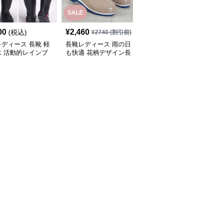
SALE
SALE
00
¥
2,460
¥
3,940
(税込)
¥
2740
(割引前)
¥
4380
(割引前)
ディース 長靴 軽
長靴レディース 雨の日
長靴レディース 艶やか
水 活動的レインブ
も快適 花柄デザイン長
美脚シルエット長靴
靴