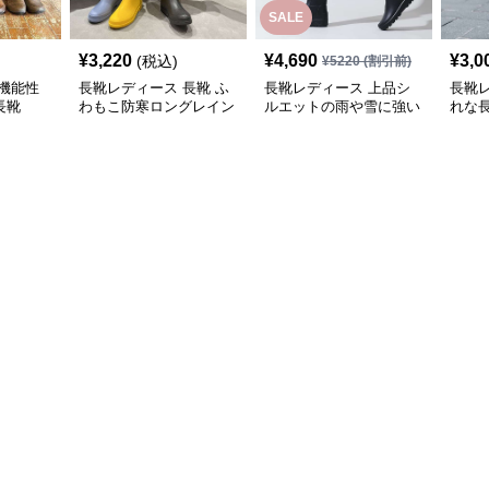
SALE
¥
3,220
¥
4,690
¥
3,0
(税込)
¥
5220
(割引前)
機能性
長靴レディース 長靴 ふ
長靴レディース 上品シ
長靴
長靴
わもこ防寒ロングレイン
ルエットの雨や雪に強い
れな
ブーツ
長靴