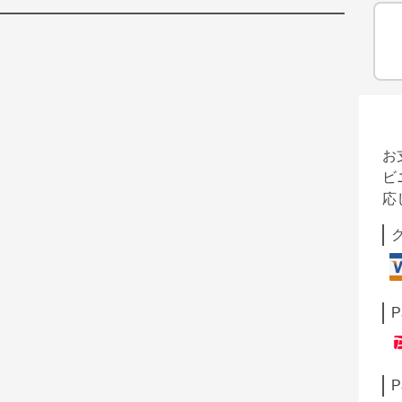
お
ビ
応
P
P