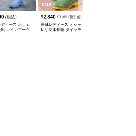
SALE
00
¥
2,840
¥
2,700
(税込)
(税込)
¥
3160
(割引前)
レディース おしゃ
長靴レディース オシャ
長靴レディース 長靴 梅
長靴 レインブーツ
レな防水長靴 ダイヤモ
雨対策 おしゃれな防水
ンドキルト
ブーツ