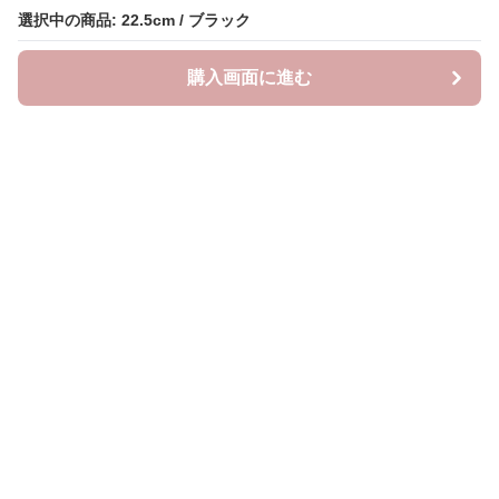
選択中の商品: 22.5cm / ブラック
選択中の商品: 22.5cm / ブラック
購入画面に進む
購入画面に進む
クラウドブーツ
について
会社概要
利用規約