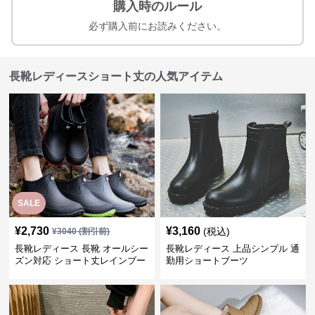
購入時のルール
必ず購入前にお読みください。
長靴レディースショート丈の人気アイテム
SALE
¥
2,730
¥
3,160
(税込)
¥
3040
(割引前)
長靴レディース 長靴 オールシー
長靴レディース 上品シンプル 通
ズン対応 ショート丈レインブー
勤用ショートブーツ
ツ