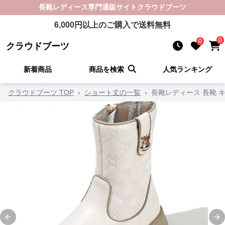
長靴レディース
専門通販サイト
クラウドブーツ
6,000
円以上のご購入で送料無料
0
0
クラウドブーツ
新着商品
商品を検索
人気ランキング
クラウドブーツ TOP
›
ショート丈の一覧
›
長靴レディース 長靴 
Previous slide
Ne