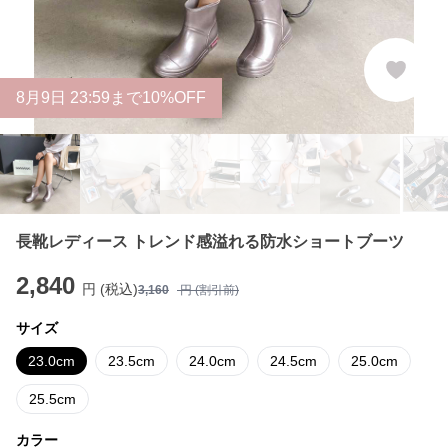
8
月
9
日 23:59まで10%OFF
長靴レディース トレンド感溢れる防水ショートブーツ
2,840
円 (税込)
3,160
円 (割引前)
サイズ
23.0cm
23.5cm
24.0cm
24.5cm
25.0cm
25.5cm
カラー