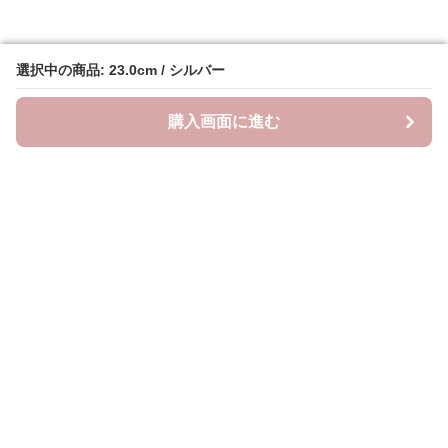
選択中の商品: 23.0cm / シルバー
選択中の商品: 23.0cm / シルバー
購入画面に進む
購入画面に進む
クラウドブーツ
について
会社概要