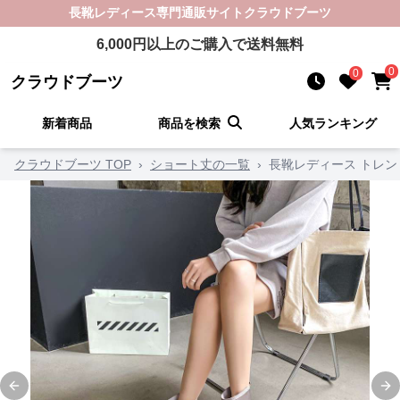
長靴レディース
専門通販サイト
クラウドブーツ
6,000
円以上のご購入で送料無料
0
0
クラウドブーツ
新着商品
商品を検索
人気ランキング
クラウドブーツ TOP
›
ショート丈の一覧
›
長靴レディース トレ
Previous slide
Ne