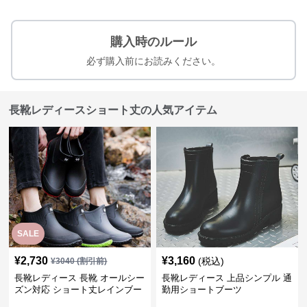
購入時のルール
必ず購入前にお読みください。
長靴レディースショート丈の人気アイテム
SALE
¥
2,730
¥
3,160
(税込)
¥
3040
(割引前)
長靴レディース 長靴 オールシー
長靴レディース 上品シンプル 通
ズン対応 ショート丈レインブー
勤用ショートブーツ
ツ