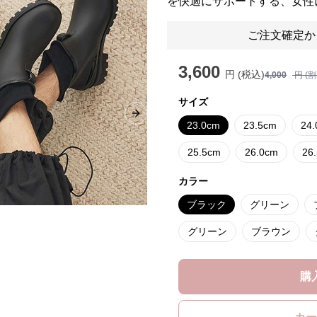
を快適にサポートする、女性
ご注文確定か
3,600
円 (税込)
4,000
円 (
サイズ
Next slide
23.0cm
23.5cm
24
25.5cm
26.0cm
26
カラー
ブラック
グリーン
グリーン
ブラウン
購