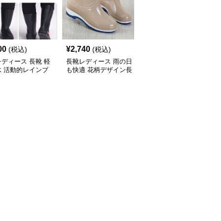
00
¥
2,740
¥
4,380
(税込)
(税込)
(税込)
ディース 長靴 軽
長靴レディース 雨の日
長靴レディース 艶やか
水 活動的レインブ
も快適 花柄デザイン長
美脚シルエット長靴
靴