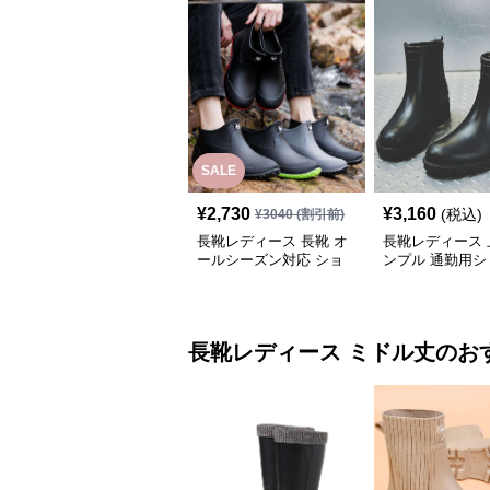
SALE
¥
2,730
¥
3,160
(税込)
¥
3040
(割引前)
長靴レディース 長靴 オ
長靴レディース 
ールシーズン対応 ショ
ンプル 通勤用シ
ート丈レインブーツ
ブーツ
長靴レディース
ミドル丈
のお