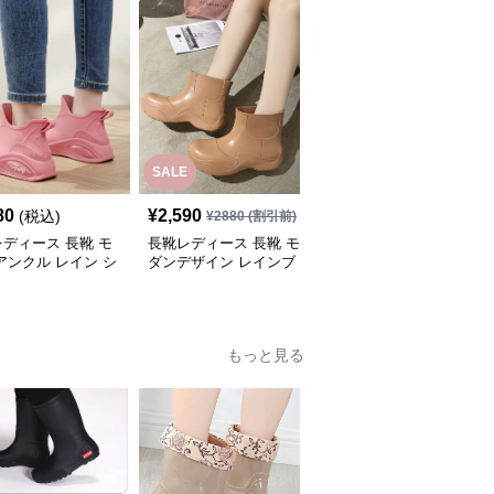
SALE
SALE
80
¥
2,590
¥
2,460
(税込)
¥
2880
(割引前)
¥
2740
(割引前)
ディース 長靴 モ
長靴レディース 長靴 モ
長靴レディース 長靴 ス
アンクル レイン シ
ダンデザイン レインブ
ポーティー ショートブ
ズ
ーツ
ーツ レインシューズ
もっと見る