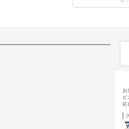
カー
お
ビ
応