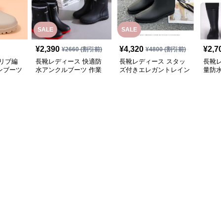
SALE
SALE
¥
2,390
¥
4,320
¥
2,7
¥
2660
(割引前)
¥
4800
(割引前)
リブ編
長靴レディース 快適防
長靴レディース スタッ
長靴レ
ンブーツ
水アンクルブーツ 作業
ズ付きエレガントレイン
量防
用長靴
ブーツ
ーツ