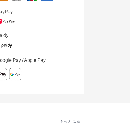
ayPay
aidy
oogle Pay / Apple Pay
もっと見る