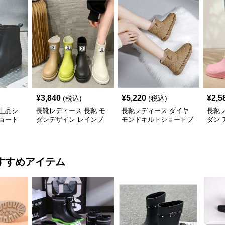
¥
3,840
¥
5,220
¥
2,5
(税込)
(税込)
上品シ
長靴レディース 長靴 モ
長靴レディース ダイヤ
長靴レ
ョート
ダンデザイン レインブ
モンドキルトショートブ
ダン 
ーツ
ーツ
ュー
すすめアイテム