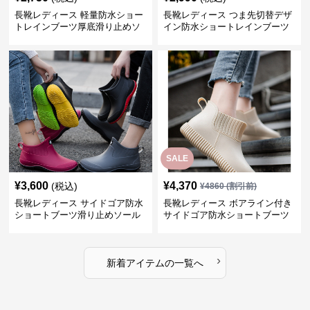
長靴レディース 軽量防水ショー
長靴レディース つま先切替デザ
トレインブーツ厚底滑り止めソ
イン防水ショートレインブーツ
ール
SALE
¥
3,600
¥
4,370
(税込)
¥
4860
(割引前)
長靴レディース サイドゴア防水
長靴レディース ボアライン付き
ショートブーツ滑り止めソール
サイドゴア防水ショートブーツ
›
新着アイテムの一覧へ