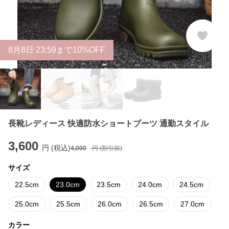
8
月
8
日 23:59まで10%OFF
長靴レディース 快適防水ショートブーツ 通勤スタイル
3,600
円 (税込)
4,000
円 (割引前)
サイズ
22.5cm
23.0cm
23.5cm
24.0cm
24.5cm
25.0cm
25.5cm
26.0cm
26.5cm
27.0cm
カラー