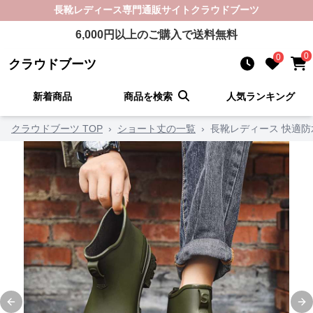
長靴レディース
専門通販サイト
クラウドブーツ
6,000
円以上のご購入で送料無料
0
0
クラウドブーツ
新着商品
商品を検索
人気ランキング
クラウドブーツ TOP
›
ショート丈の一覧
›
長靴レディース 快適防
Previous slide
Ne