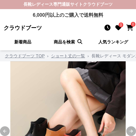
長靴レディース
専門通販サイト
クラウドブーツ
6,000
円以上のご購入で送料無料
0
0
クラウドブーツ
新着商品
商品を検索
人気ランキング
クラウドブーツ TOP
›
ショート丈の一覧
›
長靴レディース モダン
Previous slide
Ne