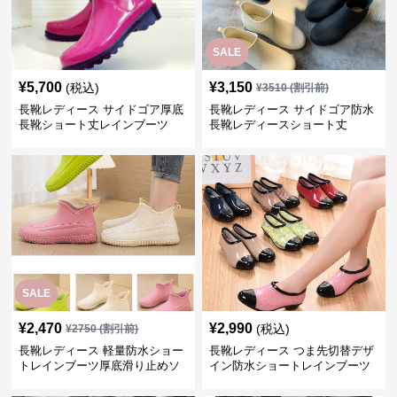
SALE
¥
5,700
¥
3,150
(税込)
¥
3510
(割引前)
長靴レディース サイドゴア厚底
長靴レディース サイドゴア防水
長靴ショート丈レインブーツ
長靴レディースショート丈
SALE
¥
2,470
¥
2,990
(税込)
¥
2750
(割引前)
長靴レディース 軽量防水ショー
長靴レディース つま先切替デザ
トレインブーツ厚底滑り止めソ
イン防水ショートレインブーツ
ール