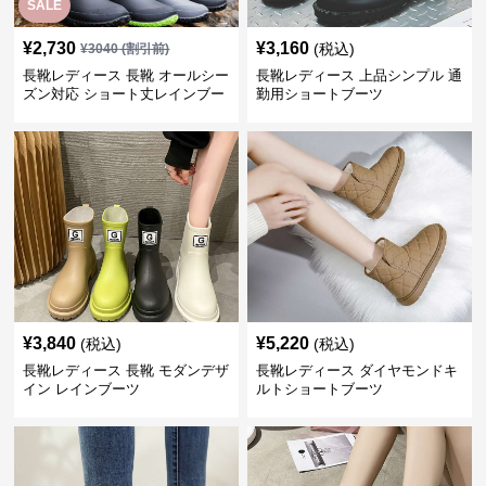
SALE
¥
2,730
¥
3,160
(税込)
¥
3040
(割引前)
長靴レディース 長靴 オールシー
長靴レディース 上品シンプル 通
ズン対応 ショート丈レインブー
勤用ショートブーツ
ツ
¥
3,840
¥
5,220
(税込)
(税込)
長靴レディース 長靴 モダンデザ
長靴レディース ダイヤモンドキ
イン レインブーツ
ルトショートブーツ