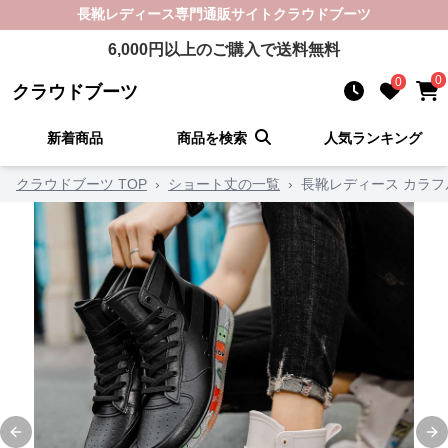
長靴レディース
専門通販サイト
クラウドブーツ
6,000
円以上のご購入で送料無料
0
0
クラウドブーツ
新着商品
商品を検索
人気ランキング
クラウドブーツ TOP
›
ショート丈の一覧
›
長靴レディース カラフ
Previous slide
Ne