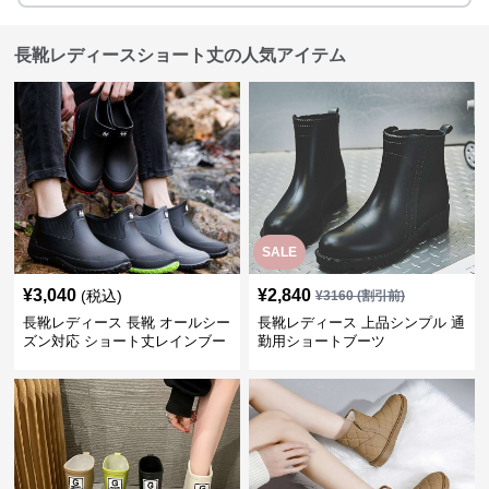
長靴レディースショート丈の人気アイテム
SALE
¥
3,040
¥
2,840
(税込)
¥
3160
(割引前)
長靴レディース 長靴 オールシー
長靴レディース 上品シンプル 通
ズン対応 ショート丈レインブー
勤用ショートブーツ
ツ