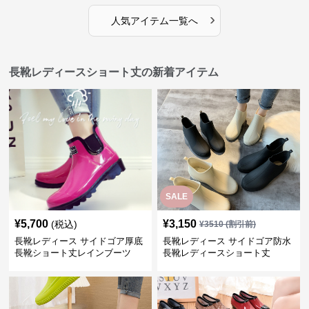
›
人気アイテム一覧へ
長靴レディースショート丈の新着アイテム
SALE
¥
5,700
¥
3,150
(税込)
¥
3510
(割引前)
長靴レディース サイドゴア厚底
長靴レディース サイドゴア防水
長靴ショート丈レインブーツ
長靴レディースショート丈