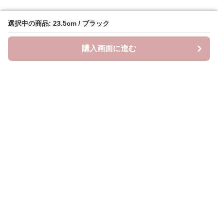
選択中の商品: 23.5cm / ブラック
選択中の商品: 23.5cm / ブラック
購入画面に進む
購入画面に進む
クラウドブーツ
について
会社概要