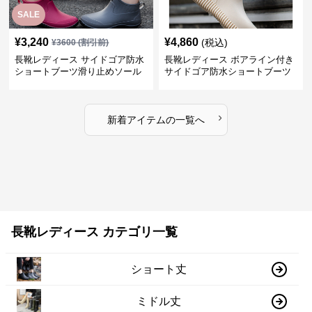
SALE
¥
3,240
¥
4,860
(税込)
¥
3600
(割引前)
長靴レディース サイドゴア防水
長靴レディース ボアライン付き
ショートブーツ滑り止めソール
サイドゴア防水ショートブーツ
›
新着アイテムの一覧へ
長靴レディース カテゴリ一覧
ショート丈
ミドル丈