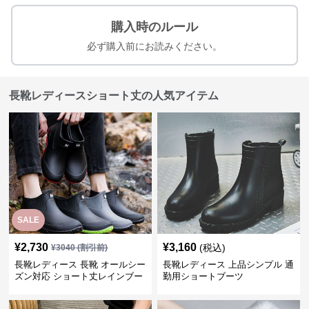
購入時のルール
必ず購入前にお読みください。
長靴レディースショート丈の人気アイテム
SALE
¥
2,730
¥
3,160
(税込)
¥
3040
(割引前)
長靴レディース 長靴 オールシー
長靴レディース 上品シンプル 通
ズン対応 ショート丈レインブー
勤用ショートブーツ
ツ