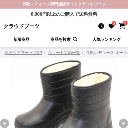
長靴レディース
専門通販サイト
クラウドブーツ
6,000
円以上のご購入で送料無料
0
0
クラウドブーツ
新着商品
商品を検索
人気ランキング
クラウドブーツ TOP
›
ショート丈の一覧
›
長靴レディース オー
Previous slide
Ne