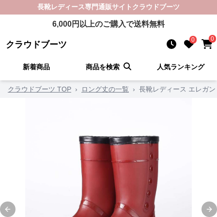
長靴レディース
専門通販サイト
クラウドブーツ
6,000
円以上のご購入で送料無料
0
0
クラウドブーツ
新着商品
商品を検索
人気ランキング
クラウドブーツ TOP
›
ロング丈の一覧
›
長靴レディース エレガン
Previous slide
Ne