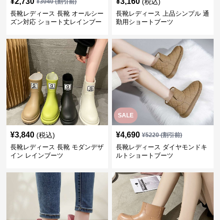
¥
2,730
¥
3,160
(税込)
¥
3040
(割引前)
長靴レディース 長靴 オールシー
長靴レディース 上品シンプル 通
ズン対応 ショート丈レインブー
勤用ショートブーツ
ツ
SALE
¥
3,840
¥
4,690
(税込)
¥
5220
(割引前)
長靴レディース 長靴 モダンデザ
長靴レディース ダイヤモンドキ
イン レインブーツ
ルトショートブーツ