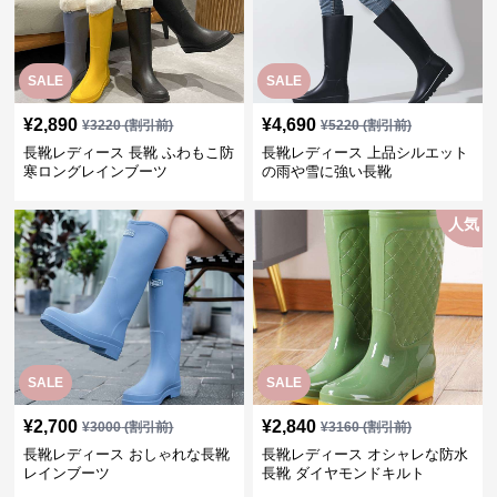
SALE
SALE
¥
2,890
¥
4,690
¥
3220
(割引前)
¥
5220
(割引前)
長靴レディース 長靴 ふわもこ防
長靴レディース 上品シルエット
寒ロングレインブーツ
の雨や雪に強い長靴
人気
SALE
SALE
¥
2,700
¥
2,840
¥
3000
(割引前)
¥
3160
(割引前)
長靴レディース おしゃれな長靴
長靴レディース オシャレな防水
レインブーツ
長靴 ダイヤモンドキルト