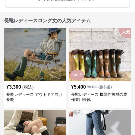
長靴レディースロング丈の人気アイテム
人気
SALE
¥
3,300
¥
5,490
(税込)
¥
6100
(割引前)
長靴レディース アウトドア向け
長靴レディース 機能性抜群の農
長靴
作業用長靴