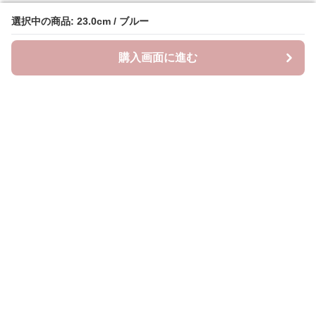
選択中の商品: 23.0cm / ブルー
選択中の商品: 23.0cm / ブルー
購入画面に進む
購入画面に進む
クラウドブーツ
について
会社概要
利用規約