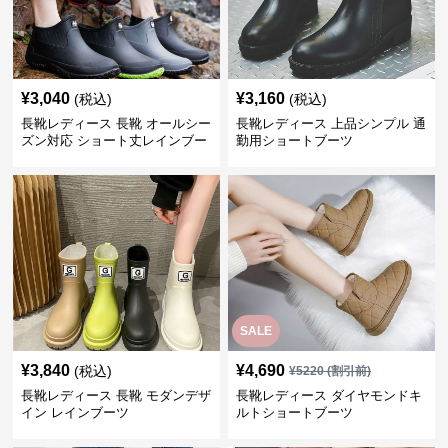
¥
3,040
¥
3,160
(税込)
(税込)
長靴レディース 長靴 オールシー
長靴レディース 上品シンプル 通
ズン対応 ショート丈レインブー
勤用ショートブーツ
ツ
SALE
¥
3,840
¥
4,690
(税込)
¥
5220
(割引前)
長靴レディース 長靴 モダンデザ
長靴レディース ダイヤモンドキ
イン レインブーツ
ルトショートブーツ