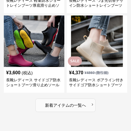
長靴レディース 軽量防水ショー
長靴レディース つま先切替デザ
トレインブーツ厚底滑り止めソ
イン防水ショートレインブーツ
ール
SALE
¥
3,600
¥
4,370
(税込)
¥
4860
(割引前)
長靴レディース サイドゴア防水
長靴レディース ボアライン付き
ショートブーツ滑り止めソール
サイドゴア防水ショートブーツ
›
新着アイテムの一覧へ