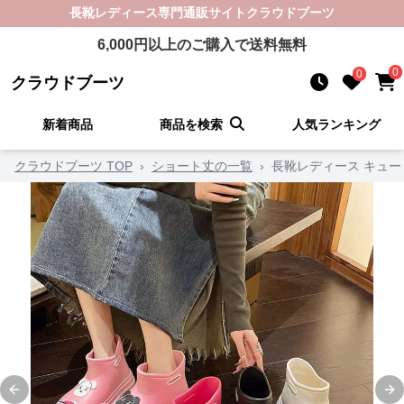
長靴レディース
専門通販サイト
クラウドブーツ
6,000
円以上のご購入で送料無料
0
0
クラウドブーツ
新着商品
商品を検索
人気ランキング
クラウドブーツ TOP
›
ショート丈の一覧
›
長靴レディース キュー
Previous slide
Ne