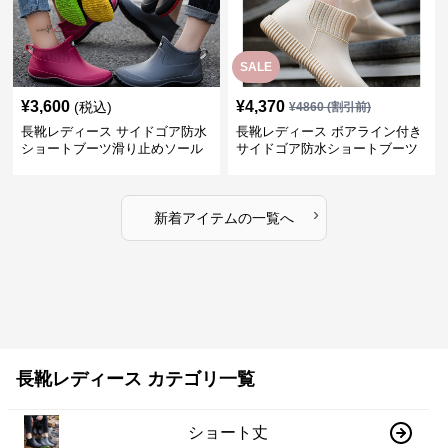
SALE
¥
3,600
¥
4,370
(税込)
¥
4860
(割引前)
長靴レディース サイドゴア防水
長靴レディース ボアライン付き
ショートブーツ滑り止めソール
サイドゴア防水ショートブーツ
›
新着アイテムの一覧へ
長靴レディース カテゴリ一覧
ショート丈