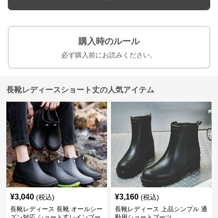
購入時のルール
必ず購入前にお読みください。
長靴レディースショート丈の人気アイテム
¥
3,040
¥
3,160
(税込)
(税込)
長靴レディース 長靴 オールシー
長靴レディース 上品シンプル 通
ズン対応 ショート丈レインブー
勤用ショートブーツ