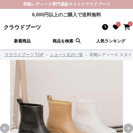
長靴レディース
専門通販サイト
クラウドブーツ
6,000
円以上のご購入で送料無料
0
0
クラウドブーツ
新着商品
商品を検索
人気ランキング
クラウドブーツ TOP
›
ショート丈の一覧
›
長靴レディース スタ
Previous slide
Ne