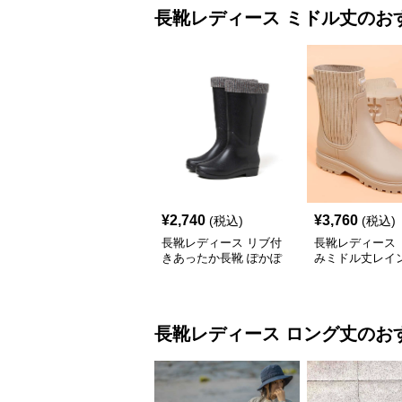
長靴レディース
ミドル丈
のお
¥
2,740
¥
3,760
(税込)
(税込)
長靴レディース リブ付
長靴レディース 
きあったか長靴 ぽかぽ
みミドル丈レイ
か高機能レインブーツ
長靴レディース
ロング丈
のお