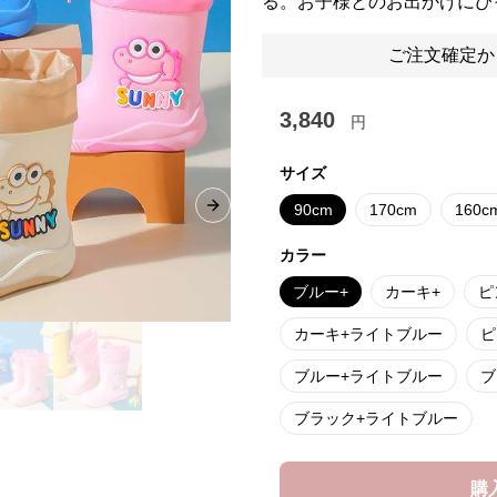
る。お子様とのお出かけにぴ
ご注文確定か
3,840
円
サイズ
90cm
170cm
160c
Next slide
カラー
ブルー+
カーキ+
ピ
カーキ+ライトブルー
ピ
ブルー+ライトブルー
ブ
ブラック+ライトブルー
購