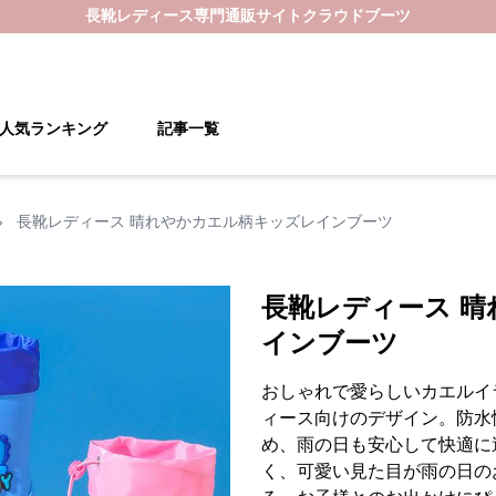
長靴レディース
専門通販サイト
クラウドブーツ
人気ランキング
記事一覧
›
長靴レディース 晴れやかカエル柄キッズレインブーツ
長靴レディース 
インブーツ
おしゃれで愛らしいカエルイ
ィース向けのデザイン。防水
め、雨の日も安心して快適に
く、可愛い見た目が雨の日の