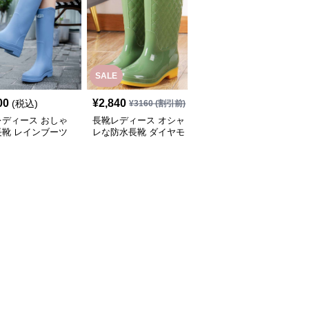
SALE
00
¥
2,840
¥
2,700
(税込)
(税込)
¥
3160
(割引前)
レディース おしゃ
長靴レディース オシャ
長靴レディース 長靴 梅
長靴 レインブーツ
レな防水長靴 ダイヤモ
雨対策 おしゃれな防水
ンドキルト
ブーツ