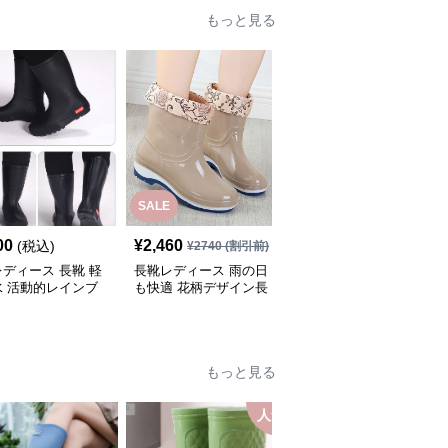
もっと見る
SALE
SALE
00
¥
2,460
¥
3,940
(税込)
¥
2740
(割引前)
¥
4380
(割引前)
ディース 長靴 軽
長靴レディース 雨の日
長靴レディース 艶やか
水 活動的レインブ
も快適 花柄デザイン長
美脚シルエット長靴
靴
もっと見る
人気