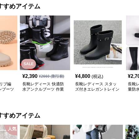
すすめアイテム
SALE
¥
2,390
¥
4,800
¥
2,7
(税込)
¥
2660
(割引前)
リブ編
長靴レディース 快適防
長靴レディース スタッ
長靴レ
ンブーツ
水アンクルブーツ 作業
ズ付きエレガントレイン
量防
用長靴
ブーツ
ーツ
すすめアイテム
人気