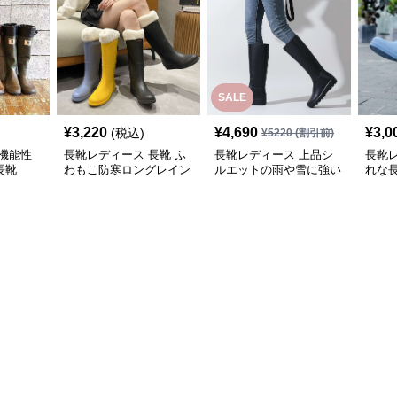
SALE
¥
3,220
¥
4,690
¥
3,0
(税込)
¥
5220
(割引前)
機能性
長靴レディース 長靴 ふ
長靴レディース 上品シ
長靴
長靴
わもこ防寒ロングレイン
ルエットの雨や雪に強い
れな
ブーツ
長靴