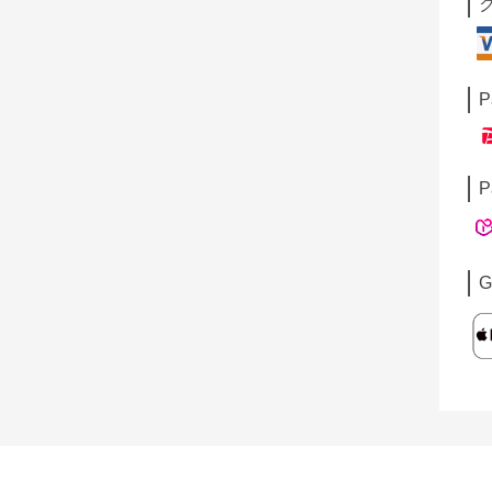
P
P
G