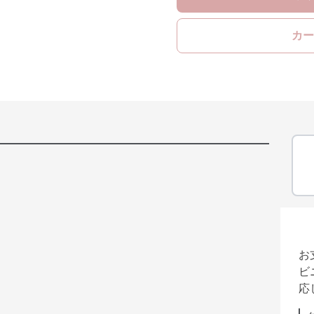
カー
お
ビ
応