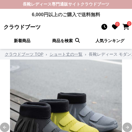
長靴レディース
専門通販サイト
クラウドブーツ
6,000
円以上のご購入で送料無料
0
0
クラウドブーツ
新着商品
商品を検索
人気ランキング
クラウドブーツ TOP
›
ショート丈の一覧
›
長靴レディース モダ
Previous slide
Ne