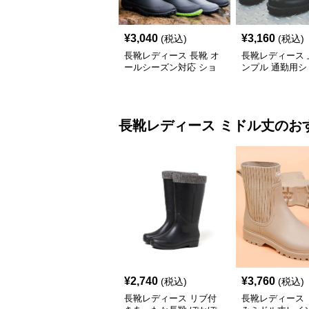
¥
3,040
¥
3,160
(税込)
(税込)
長靴レディース 長靴 オ
長靴レディース 
ールシーズン対応 ショ
ンプル 通勤用シ
ート丈レインブーツ
ブーツ
長靴レディース
ミドル丈
のお
¥
2,740
¥
3,760
(税込)
(税込)
長靴レディース リブ付
長靴レディース 