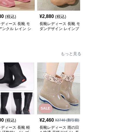
80
¥
2,880
¥
2,740
(税込)
(税込)
(税込)
ディース 長靴 モ
長靴レディース 長靴 モ
長靴レディース 長靴 ス
アンクル レイン シ
ダンデザイン レインブ
ポーティー ショートブ
ズ
ーツ
ーツ レインシューズ
もっと見る
SALE
SALE
00
¥
2,460
¥
3,940
(税込)
¥
2740
(割引前)
¥
4380
(割引前)
ディース 長靴 軽
長靴レディース 雨の日
長靴レディース 艶やか