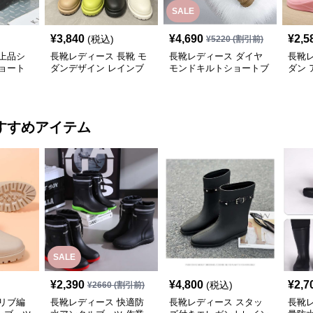
SALE
¥
3,840
¥
4,690
¥
2,5
(税込)
¥
5220
(割引前)
上品シ
長靴レディース 長靴 モ
長靴レディース ダイヤ
長靴レ
ョート
ダンデザイン レインブ
モンドキルトショートブ
ダン 
ーツ
ーツ
ュー
すすめアイテム
SALE
¥
2,390
¥
4,800
¥
2,7
(税込)
¥
2660
(割引前)
リブ編
長靴レディース 快適防
長靴レディース スタッ
長靴レ