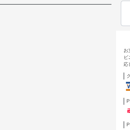
お
ビ
応
P
P