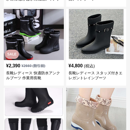
ーツ
SALE
¥
2,390
¥
4,800
(税込)
¥
2660
(割引前)
長靴レディース 快適防水アンク
長靴レディース スタッズ付きエ
ルブーツ 作業用長靴
レガントレインブーツ