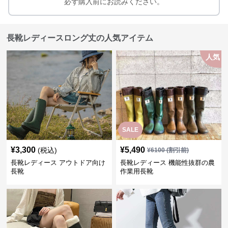
必ず購入前にお読みください。
長靴レディースロング丈の人気アイテム
人気
SALE
¥
3,300
¥
5,490
(税込)
¥
6100
(割引前)
長靴レディース アウトドア向け
長靴レディース 機能性抜群の農
長靴
作業用長靴