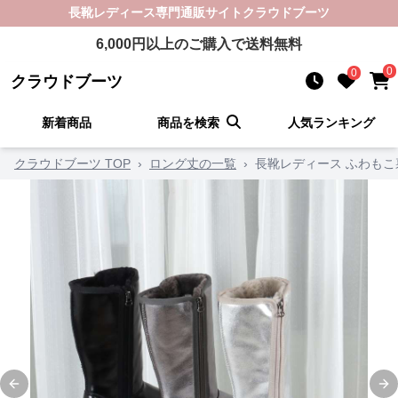
長靴レディース
専門通販サイト
クラウドブーツ
6,000
円以上のご購入で送料無料
0
0
クラウドブーツ
新着商品
商品を検索
人気ランキング
クラウドブーツ TOP
›
ロング丈の一覧
›
長靴レディース ふわも
Previous slide
Ne