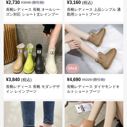
¥
2,730
¥
3,160
(税込)
¥
3040
(割引前)
長靴レディース 長靴 オールシー
長靴レディース 上品シンプル 通
ズン対応 ショート丈レインブー
勤用ショートブーツ
ツ
SALE
¥
3,840
¥
4,690
(税込)
¥
5220
(割引前)
長靴レディース 長靴 モダンデザ
長靴レディース ダイヤモンドキ
イン レインブーツ
ルトショートブーツ