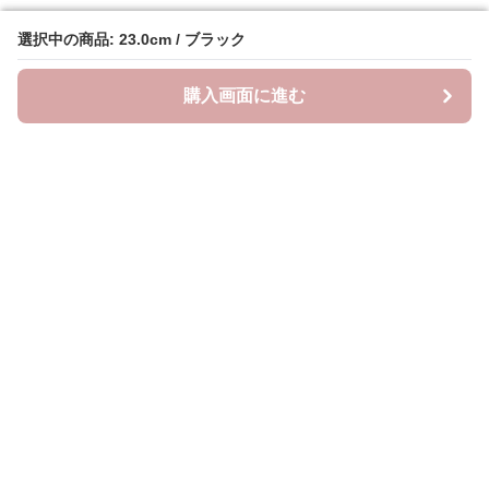
選択中の商品: 23.0cm / ブラック
選択中の商品: 23.0cm / ブラック
購入画面に進む
購入画面に進む
クラウドブーツ
について
会社概要
利用規約