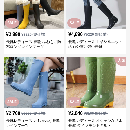
SALE
SALE
¥
2,890
¥
4,690
¥
3220
(割引前)
¥
5220
(割引前)
長靴レディース 長靴 ふわもこ防
長靴レディース 上品シルエット
寒ロングレインブーツ
の雨や雪に強い長靴
人気
SALE
SALE
¥
2,700
¥
2,840
¥
3000
(割引前)
¥
3160
(割引前)
長靴レディース おしゃれな長靴
長靴レディース オシャレな防水
レインブーツ
長靴 ダイヤモンドキルト