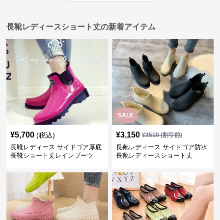
長靴レディースショート丈の新着アイテム
SALE
¥
5,700
¥
3,150
(税込)
¥
3510
(割引前)
長靴レディース サイドゴア厚底
長靴レディース サイドゴア防水
長靴ショート丈レインブーツ
長靴レディースショート丈