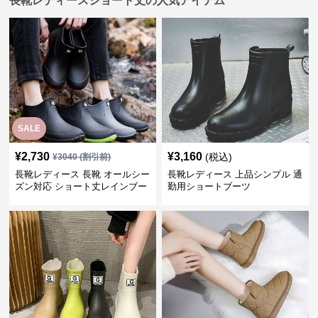
長靴レディースショート丈の人気アイテム
SALE
¥
2,730
¥
3,160
(税込)
¥
3040
(割引前)
長靴レディース 長靴 オールシー
長靴レディース 上品シンプル 通
ズン対応 ショート丈レインブー
勤用ショートブーツ
ツ