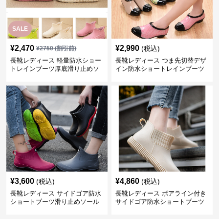
SALE
¥
2,470
¥
2,990
(税込)
¥
2750
(割引前)
長靴レディース 軽量防水ショー
長靴レディース つま先切替デザ
トレインブーツ厚底滑り止めソ
イン防水ショートレインブーツ
ール
¥
3,600
¥
4,860
(税込)
(税込)
長靴レディース サイドゴア防水
長靴レディース ボアライン付き
ショートブーツ滑り止めソール
サイドゴア防水ショートブーツ