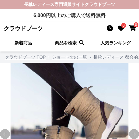
長靴レディース
専門通販サイト
クラウドブーツ
6,000
円以上のご購入で送料無料
0
0
クラウドブーツ
新着商品
商品を検索
人気ランキング
クラウドブーツ TOP
›
ショート丈の一覧
›
長靴レディース 都会
Previous slide
Ne