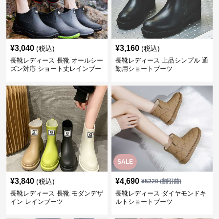
¥
3,040
¥
3,160
(税込)
(税込)
長靴レディース 長靴 オールシー
長靴レディース 上品シンプル 通
ズン対応 ショート丈レインブー
勤用ショートブーツ
ツ
SALE
¥
3,840
¥
4,690
(税込)
¥
5220
(割引前)
長靴レディース 長靴 モダンデザ
長靴レディース ダイヤモンドキ
イン レインブーツ
ルトショートブーツ