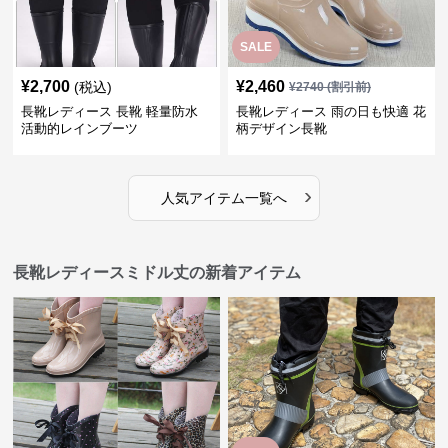
SALE
¥
2,700
¥
2,460
(税込)
¥
2740
(割引前)
長靴レディース 長靴 軽量防水
長靴レディース 雨の日も快適 花
活動的レインブーツ
柄デザイン長靴
›
人気アイテム一覧へ
長靴レディースミドル丈の新着アイテム