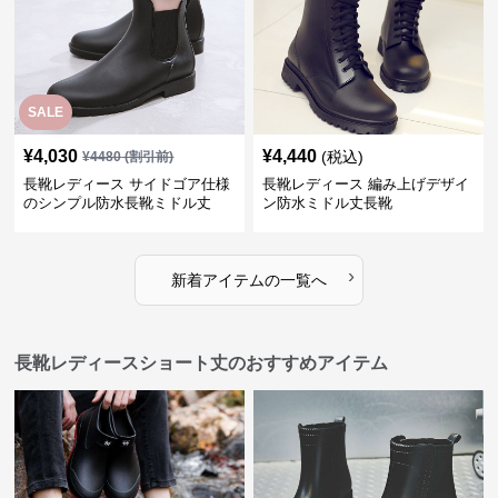
SALE
¥
4,030
¥
4,440
(税込)
¥
4480
(割引前)
長靴レディース サイドゴア仕様
長靴レディース 編み上げデザイ
のシンプル防水長靴ミドル丈
ン防水ミドル丈長靴
›
新着アイテムの一覧へ
長靴レディースショート丈のおすすめアイテム