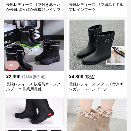
長靴レディース リブ付きあった
長靴レディース リブ編みミドル
か長靴 ぽかぽか高機能レインブ
丈レインブーツ
ーツ
SALE
¥
2,390
¥
4,800
(税込)
¥
2660
(割引前)
長靴レディース 快適防水アンク
長靴レディース スタッズ付きエ
ルブーツ 作業用長靴
レガントレインブーツ