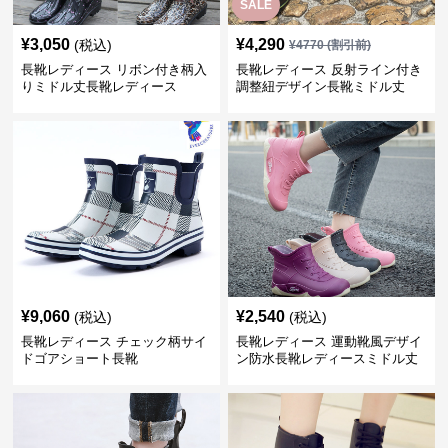
SALE
¥
3,050
¥
4,290
(税込)
¥
4770
(割引前)
長靴レディース リボン付き柄入
長靴レディース 反射ライン付き
りミドル丈長靴レディース
調整紐デザイン長靴ミドル丈
¥
9,060
¥
2,540
(税込)
(税込)
長靴レディース チェック柄サイ
長靴レディース 運動靴風デザイ
ドゴアショート長靴
ン防水長靴レディースミドル丈