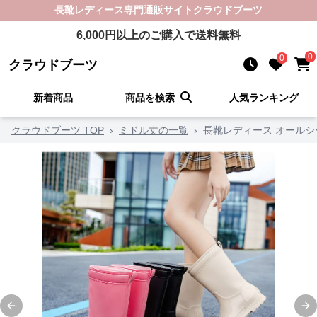
長靴レディース
専門通販サイト
クラウドブーツ
6,000
円以上のご購入で送料無料
0
0
クラウドブーツ
新着商品
商品を検索
人気ランキング
クラウドブーツ TOP
›
ミドル丈の一覧
›
長靴レディース オール
Previous slide
Ne