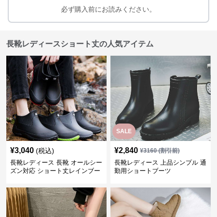
必ず購入前にお読みください。
長靴レディースショート丈の人気アイテム
SALE
¥
3,040
¥
2,840
(税込)
¥
3160
(割引前)
長靴レディース 長靴 オールシー
長靴レディース 上品シンプル 通
ズン対応 ショート丈レインブー
勤用ショートブーツ
ツ