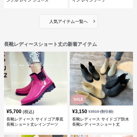
ンクル レイン シューズ
イン レインブーツ
›
人気アイテム一覧へ
長靴レディースショート丈の新着アイテム
SALE
¥
5,700
¥
3,150
(税込)
¥
3510
(割引前)
長靴レディース サイドゴア厚底
長靴レディース サイドゴア防水
長靴ショート丈レインブーツ
長靴レディースショート丈