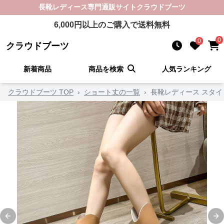
長靴レディース
専門通販サイト
クラウドブーツ
6,000
円以上のご購入で送料無料
0
0
クラウドブーツ
新着商品
商品を検索
人気ランキング
クラウドブーツ TOP
›
ショート丈の一覧
›
長靴レディース スタ
Previous slide
Ne