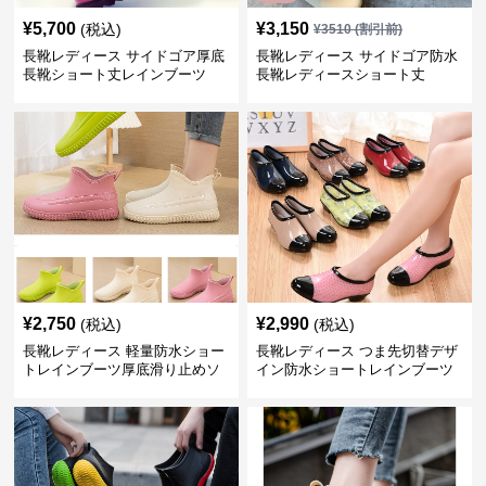
¥
5,700
¥
3,150
(税込)
¥
3510
(割引前)
長靴レディース サイドゴア厚底
長靴レディース サイドゴア防水
長靴ショート丈レインブーツ
長靴レディースショート丈
¥
2,750
¥
2,990
(税込)
(税込)
長靴レディース 軽量防水ショー
長靴レディース つま先切替デザ
トレインブーツ厚底滑り止めソ
イン防水ショートレインブーツ
ール