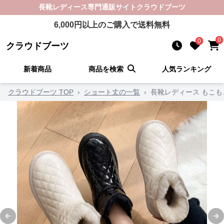
長靴レディース
専門通販サイト
クラウドブーツ
6,000
円以上のご購入で送料無料
0
0
クラウドブーツ
新着商品
商品を検索
人気ランキング
クラウドブーツ TOP
›
ショート丈の一覧
›
長靴レディース もこ
Previous slide
Ne