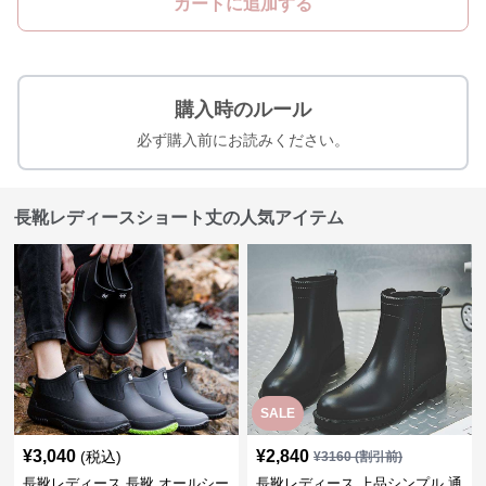
カートに追加する
購入時のルール
必ず購入前にお読みください。
長靴レディースショート丈の人気アイテム
SALE
¥
3,040
¥
2,840
(税込)
¥
3160
(割引前)
長靴レディース 長靴 オールシー
長靴レディース 上品シンプル 通