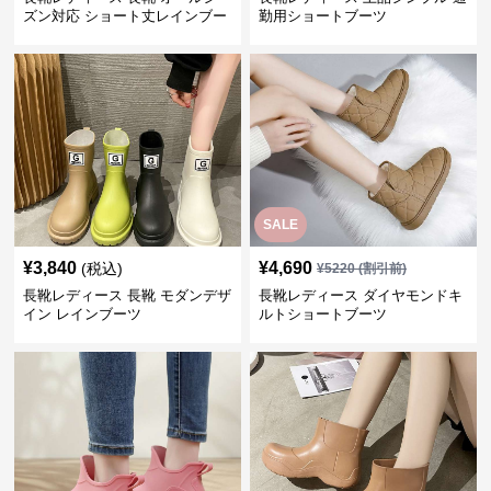
ズン対応 ショート丈レインブー
勤用ショートブーツ
ツ
SALE
¥
3,840
¥
4,690
(税込)
¥
5220
(割引前)
長靴レディース 長靴 モダンデザ
長靴レディース ダイヤモンドキ
イン レインブーツ
ルトショートブーツ