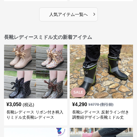
›
人気アイテム一覧へ
長靴レディースミドル丈の新着アイテム
SALE
¥
3,050
¥
4,290
(税込)
¥
4770
(割引前)
長靴レディース リボン付き柄入
長靴レディース 反射ライン付き
りミドル丈長靴レディース
調整紐デザイン長靴ミドル丈