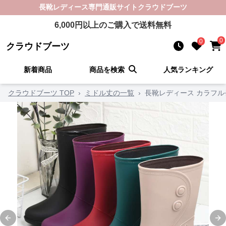
長靴レディース
専門通販サイト
クラウドブーツ
6,000
円以上のご購入で送料無料
0
0
クラウドブーツ
新着商品
商品を検索
人気ランキング
クラウドブーツ TOP
›
ミドル丈の一覧
›
長靴レディース カラフル
Previous slide
Ne