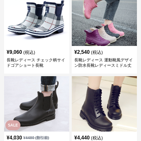
¥
9,060
¥
2,540
(税込)
(税込)
長靴レディース チェック柄サイ
長靴レディース 運動靴風デザイ
ドゴアショート長靴
ン防水長靴レディースミドル丈
SALE
¥
4,030
¥
4,440
(税込)
¥
4480
(割引前)
長靴レディース サイドゴア仕様
長靴レディース 編み上げデザイ