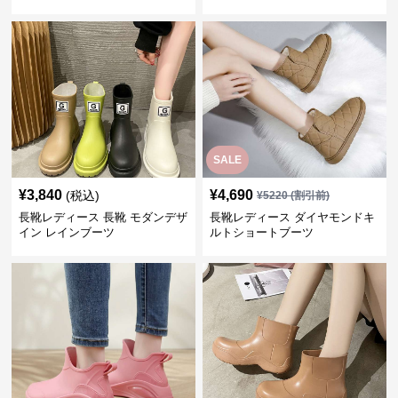
SALE
¥
3,840
¥
4,690
(税込)
¥
5220
(割引前)
長靴レディース 長靴 モダンデザ
長靴レディース ダイヤモンドキ
イン レインブーツ
ルトショートブーツ