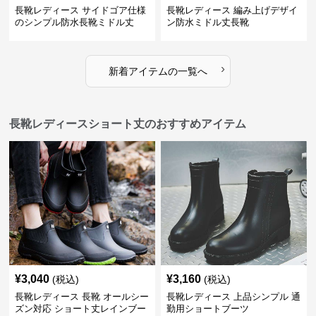
のシンプル防水長靴ミドル丈
ン防水ミドル丈長靴
›
新着アイテムの一覧へ
長靴レディースショート丈のおすすめアイテム
¥
3,040
¥
3,160
(税込)
(税込)
長靴レディース 長靴 オールシー
長靴レディース 上品シンプル 通
ズン対応 ショート丈レインブー
勤用ショートブーツ
ツ