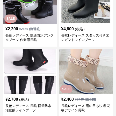
SALE
¥
2,390
¥
4,800
(税込)
¥
2660
(割引前)
長靴レディース 快適防水アンク
長靴レディース スタッズ付きエ
ルブーツ 作業用長靴
レガントレインブーツ
SALE
¥
2,700
¥
2,460
(税込)
¥
2740
(割引前)
長靴レディース 長靴 軽量防水
長靴レディース 雨の日も快適 花
活動的レインブーツ
柄デザイン長靴