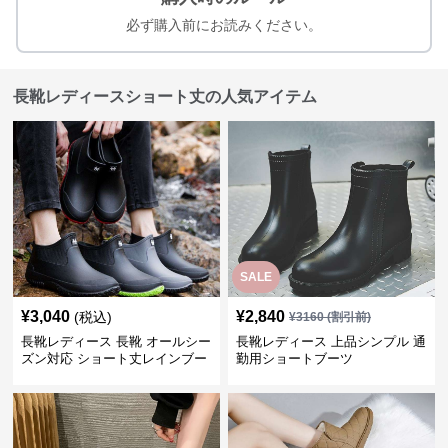
必ず購入前にお読みください。
長靴レディースショート丈の人気アイテム
SALE
¥
3,040
¥
2,840
(税込)
¥
3160
(割引前)
長靴レディース 長靴 オールシー
長靴レディース 上品シンプル 通
ズン対応 ショート丈レインブー
勤用ショートブーツ
ツ