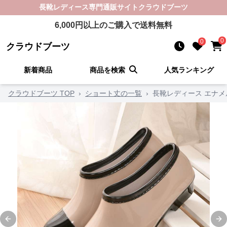
長靴レディース
専門通販サイト
クラウドブーツ
6,000
円以上のご購入で送料無料
0
0
クラウドブーツ
新着商品
商品を検索
人気ランキング
クラウドブーツ TOP
›
ショート丈の一覧
›
長靴レディース エナメ
Previous slide
Ne