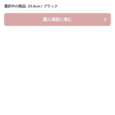
選択中の商品: 23.0cm / ブラック
選択中の商品: 23.0cm / ブラック
購入画面に進む
購入画面に進む
クラウドブーツ
について
会社概要
利用規約