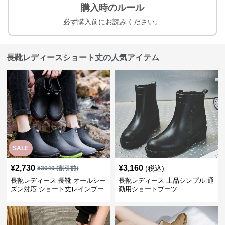
購入時のルール
必ず購入前にお読みください。
長靴レディースショート丈の人気アイテム
SALE
¥
2,730
¥
3,160
(税込)
¥
3040
(割引前)
長靴レディース 長靴 オールシー
長靴レディース 上品シンプル 通
ズン対応 ショート丈レインブー
勤用ショートブーツ
ツ