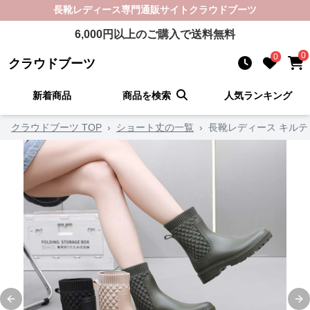
長靴レディース
専門通販サイト
クラウドブーツ
6,000
円以上のご購入で送料無料
0
0
クラウドブーツ
新着商品
商品を検索
人気ランキング
クラウドブーツ TOP
›
ショート丈の一覧
›
長靴レディース キルテ
Previous slide
Ne