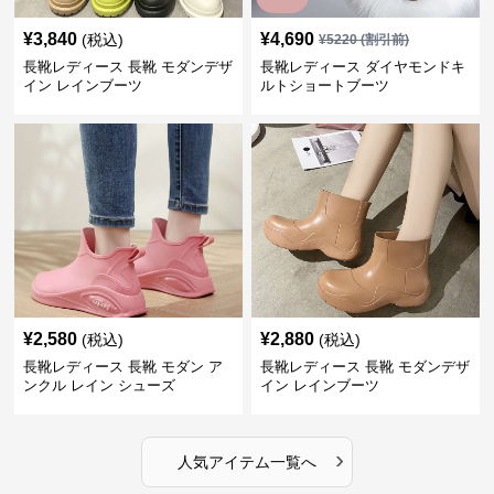
¥
3,840
¥
4,690
(税込)
¥
5220
(割引前)
長靴レディース 長靴 モダンデザ
長靴レディース ダイヤモンドキ
イン レインブーツ
ルトショートブーツ
¥
2,580
¥
2,880
(税込)
(税込)
長靴レディース 長靴 モダン ア
長靴レディース 長靴 モダンデザ
ンクル レイン シューズ
イン レインブーツ
›
人気アイテム一覧へ