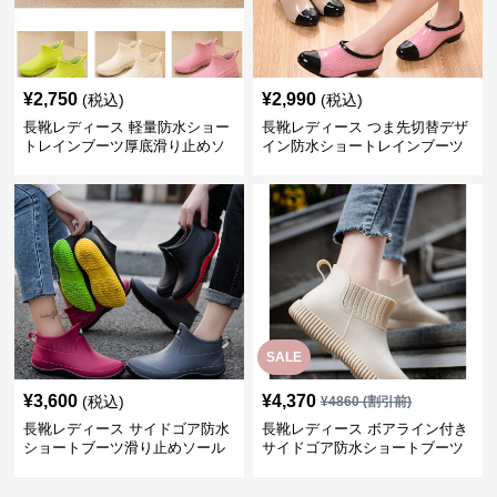
¥
2,750
¥
2,990
(税込)
(税込)
長靴レディース 軽量防水ショー
長靴レディース つま先切替デザ
トレインブーツ厚底滑り止めソ
イン防水ショートレインブーツ
ール
SALE
¥
3,600
¥
4,370
(税込)
¥
4860
(割引前)
長靴レディース サイドゴア防水
長靴レディース ボアライン付き
ショートブーツ滑り止めソール
サイドゴア防水ショートブーツ