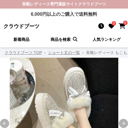
長靴レディース
専門通販サイト
クラウドブーツ
6,000
円以上のご購入で送料無料
0
0
クラウドブーツ
新着商品
商品を検索
人気ランキング
クラウドブーツ TOP
›
ショート丈の一覧
›
長靴レディース もこ
Previous slide
Ne