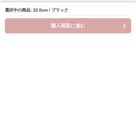
選択中の商品: 22.0cm / ブラック
選択中の商品: 22.0cm / ブラック
購入画面に進む
購入画面に進む
クラウドブーツ
について
会社概要
利用規約