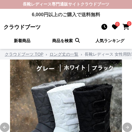
長靴レディース
専門通販サイト
クラウドブーツ
6,000
円以上のご購入で送料無料
0
0
クラウドブーツ
新着商品
商品を検索
人気ランキング
クラウドブーツ TOP
›
ロング丈の一覧
›
長靴レディース 女性用
Previous slide
Ne