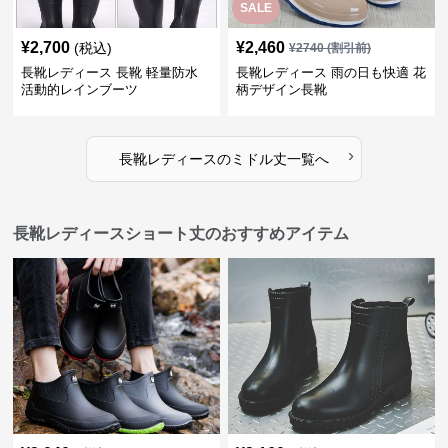
SALE
¥
2,700
¥
2,460
(税込)
¥
2740
(割引前)
長靴レディース 長靴 軽量防水
長靴レディース 雨の日も快適 花
活動的レインブーツ
柄デザイン長靴
›
長靴レディース
の
ミドル丈
一覧へ
長靴レディースショート丈のおすすめアイテム