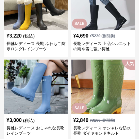
SALE
¥
3,220
¥
4,690
(税込)
¥
5220
(割引前)
長靴レディース 長靴 ふわもこ防
長靴レディース 上品シルエット
寒ロングレインブーツ
の雨や雪に強い長靴
人気
SALE
¥
3,000
¥
2,840
(税込)
¥
3160
(割引前)
長靴レディース おしゃれな長靴
長靴レディース オシャレな防水
レインブーツ
長靴 ダイヤモンドキルト