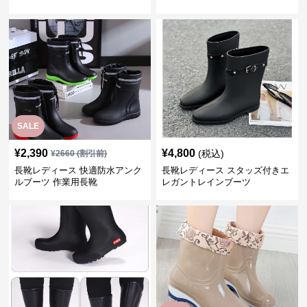
ーツ
SALE
¥
2,390
¥
4,800
(税込)
¥
2660
(割引前)
長靴レディース 快適防水アンク
長靴レディース スタッズ付きエ
ルブーツ 作業用長靴
レガントレインブーツ