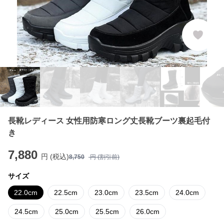
長靴レディース 女性用防寒ロング丈長靴ブーツ裏起毛付
き
7,880
円 (税込)
8,750
円 (割引前)
サイズ
22.0cm
22.5cm
23.0cm
23.5cm
24.0cm
24.5cm
25.0cm
25.5cm
26.0cm