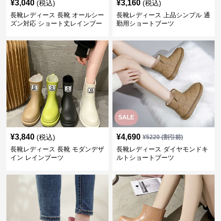
¥
3,040
¥
3,160
(税込)
(税込)
長靴レディース 長靴 オールシー
長靴レディース 上品シンプル 通
ズン対応 ショート丈レインブー
勤用ショートブーツ
ツ
SALE
¥
3,840
¥
4,690
(税込)
¥
5220
(割引前)
長靴レディース 長靴 モダンデザ
長靴レディース ダイヤモンドキ
イン レインブーツ
ルトショートブーツ