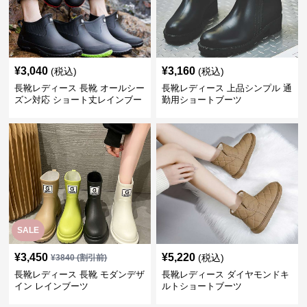
¥
3,040
¥
3,160
(税込)
(税込)
長靴レディース 長靴 オールシー
長靴レディース 上品シンプル 通
ズン対応 ショート丈レインブー
勤用ショートブーツ
ツ
SALE
¥
3,450
¥
5,220
(税込)
¥
3840
(割引前)
長靴レディース 長靴 モダンデザ
長靴レディース ダイヤモンドキ
イン レインブーツ
ルトショートブーツ