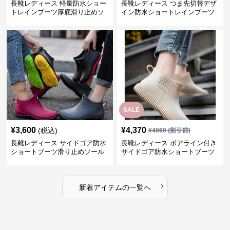
長靴レディース 軽量防水ショー
長靴レディース つま先切替デザ
トレインブーツ厚底滑り止めソ
イン防水ショートレインブーツ
ール
SALE
¥
3,600
¥
4,370
(税込)
¥
4860
(割引前)
長靴レディース サイドゴア防水
長靴レディース ボアライン付き
ショートブーツ滑り止めソール
サイドゴア防水ショートブーツ
›
新着アイテムの一覧へ