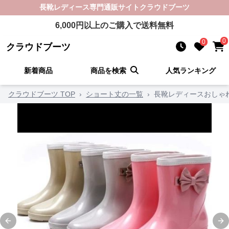
長靴レディース
専門通販サイト
クラウドブーツ
6,000
円以上のご購入で送料無料
0
0
クラウドブーツ
新着商品
商品を検索
人気ランキング
クラウドブーツ TOP
›
ショート丈の一覧
›
長靴レディースおしゃ
Previous slide
Ne