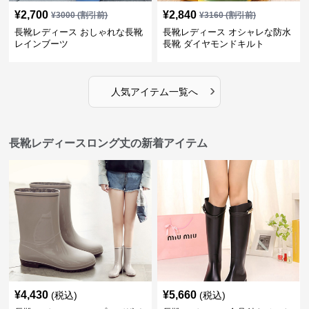
¥
2,700
¥
2,840
¥
3000
(割引前)
¥
3160
(割引前)
長靴レディース おしゃれな長靴
長靴レディース オシャレな防水
レインブーツ
長靴 ダイヤモンドキルト
›
人気アイテム一覧へ
長靴レディースロング丈の新着アイテム
¥
4,430
¥
5,660
(税込)
(税込)