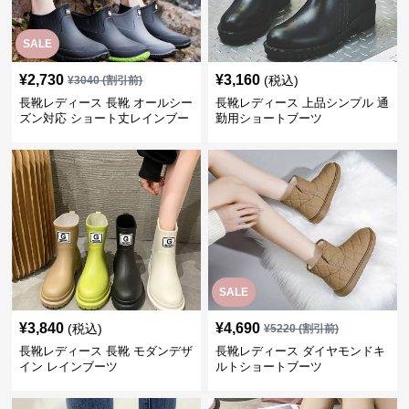
SALE
¥
2,730
¥
3,160
(税込)
¥
3040
(割引前)
長靴レディース 長靴 オールシー
長靴レディース 上品シンプル 通
ズン対応 ショート丈レインブー
勤用ショートブーツ
ツ
SALE
¥
3,840
¥
4,690
(税込)
¥
5220
(割引前)
長靴レディース 長靴 モダンデザ
長靴レディース ダイヤモンドキ
イン レインブーツ
ルトショートブーツ