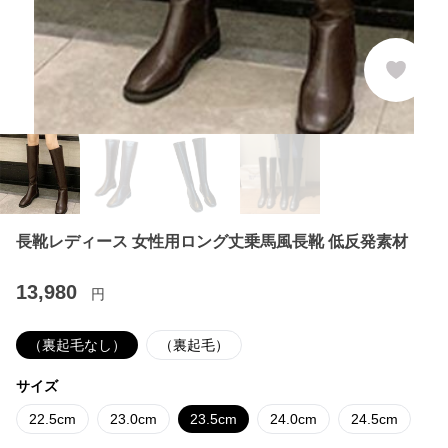
長靴レディース 女性用ロング丈乗馬風長靴 低反発素材
13,980
円
（裏起毛なし）
（裏起毛）
サイズ
22.5cm
23.0cm
23.5cm
24.0cm
24.5cm