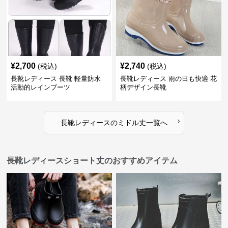
¥
2,700
¥
2,740
(税込)
(税込)
長靴レディース 長靴 軽量防水
長靴レディース 雨の日も快適 花
活動的レインブーツ
柄デザイン長靴
›
長靴レディース
の
ミドル丈
一覧へ
長靴レディースショート丈のおすすめアイテム