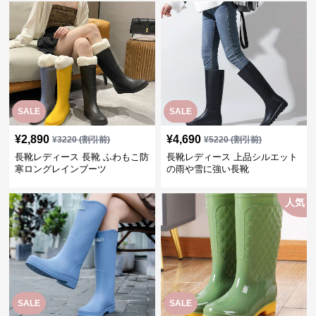
SALE
SALE
¥
2,890
¥
4,690
¥
3220
(割引前)
¥
5220
(割引前)
長靴レディース 長靴 ふわもこ防
長靴レディース 上品シルエット
寒ロングレインブーツ
の雨や雪に強い長靴
人気
SALE
SALE