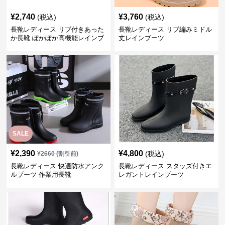
¥
2,740
¥
3,760
(税込)
(税込)
長靴レディース リブ付きあった
長靴レディース リブ編みミドル
か長靴 ぽかぽか高機能レインブ
丈レインブーツ
ーツ
SALE
¥
2,390
¥
4,800
(税込)
¥
2660
(割引前)
長靴レディース 快適防水アンク
長靴レディース スタッズ付きエ
ルブーツ 作業用長靴
レガントレインブーツ