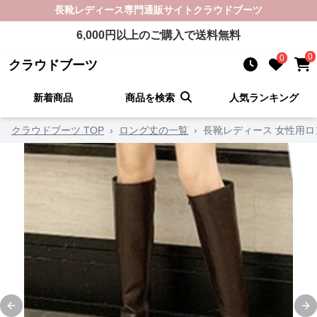
長靴レディース
専門通販サイト
クラウドブーツ
6,000
円以上のご購入で送料無料
0
0
クラウドブーツ
新着商品
商品を検索
人気ランキング
クラウドブーツ TOP
›
ロング丈の一覧
›
長靴レディース 女性用ロ
Previous slide
Ne