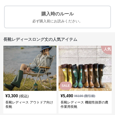
購入時のルール
必ず購入前にお読みください。
長靴レディースロング丈の人気アイテム
人気
SALE
¥
3,300
¥
5,490
(税込)
¥
6100
(割引前)
長靴レディース アウトドア向け
長靴レディース 機能性抜群の農
長靴
作業用長靴