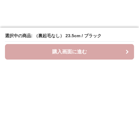
選択中の商品: （裏起毛なし） 23.5cm / ブラック
選択中の商品: （裏起毛なし） 23.5cm / ブラック
購入画面に進む
購入画面に進む
クラウドブーツ
について