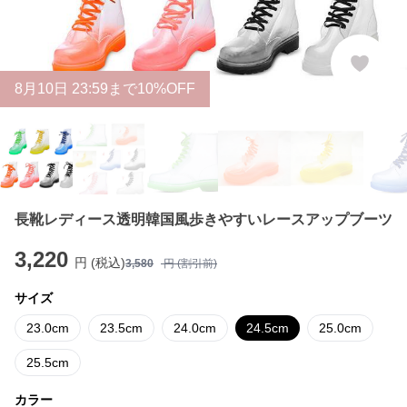
8
月
10
日 23:59まで10%OFF
長靴レディース透明韓国風歩きやすいレースアップブーツ
3,220
円 (税込)
3,580
円 (割引前)
サイズ
23.0cm
23.5cm
24.0cm
24.5cm
25.0cm
25.5cm
カラー