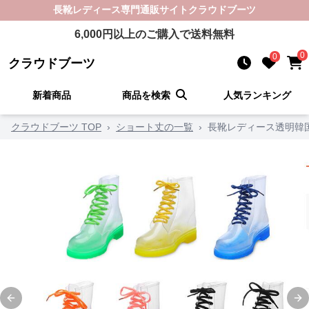
長靴レディース
専門通販サイト
クラウドブーツ
6,000
円以上のご購入で送料無料
0
0
クラウドブーツ
新着商品
商品を検索
人気ランキング
クラウドブーツ TOP
›
ショート丈の一覧
›
長靴レディース透明韓
Previous slide
Ne