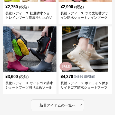
¥
2,750
¥
2,990
(税込)
(税込)
長靴レディース 軽量防水ショー
長靴レディース つま先切替デザ
トレインブーツ厚底滑り止めソ
イン防水ショートレインブーツ
ール
SALE
¥
3,600
¥
4,370
(税込)
¥
4860
(割引前)
長靴レディース サイドゴア防水
長靴レディース ボアライン付き
ショートブーツ滑り止めソール
サイドゴア防水ショートブーツ
›
新着アイテムの一覧へ