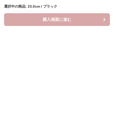
選択中の商品: 23.0cm / ブラック
選択中の商品: 23.0cm / ブラック
購入画面に進む
購入画面に進む
クラウドブーツ
について
会社概要
利用規約