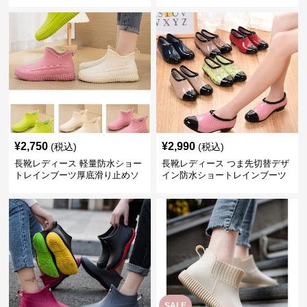
¥
2,750
¥
2,990
(税込)
(税込)
長靴レディース 軽量防水ショー
長靴レディース つま先切替デザ
トレインブーツ厚底滑り止めソ
イン防水ショートレインブーツ
ール
SALE