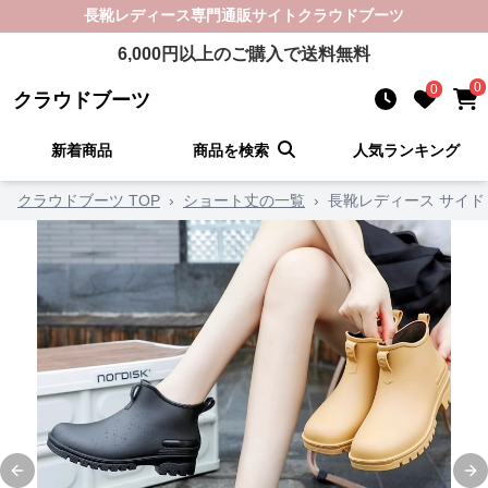
長靴レディース
専門通販サイト
クラウドブーツ
6,000
円以上のご購入で送料無料
0
0
クラウドブーツ
新着商品
商品を検索
人気ランキング
クラウドブーツ TOP
›
ショート丈の一覧
›
長靴レディース サイ
Previous slide
Ne