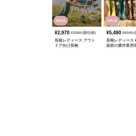
SALE
SALE
¥
2,970
¥
5,490
¥
3300
(割引前)
¥
6100
(
長靴レディース アウト
長靴レディース 
ドア向け長靴
抜群の農作業用