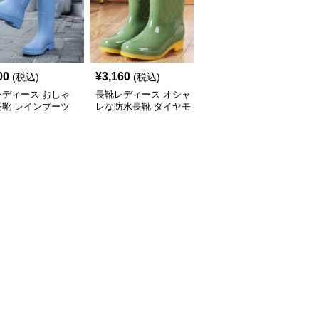
00
¥
3,160
¥
2,700
(税込)
(税込)
(税込)
レディース おしゃ
長靴レディース オシャ
長靴レディース 長靴 梅
長靴 レインブーツ
レな防水長靴 ダイヤモ
雨対策 おしゃれな防水
ンドキルト
ブーツ