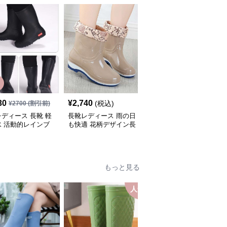
30
¥
2,740
¥
4,380
(税込)
(税込)
¥
2700
(割引前)
ディース 長靴 軽
長靴レディース 雨の日
長靴レディース 艶やか
水 活動的レインブ
も快適 花柄デザイン長
美脚シルエット長靴
靴
もっと見る
人気