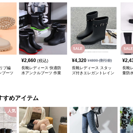
SALE
SALE
¥
2,660
¥
4,320
¥
2,4
(税込)
¥
4800
(割引前)
リブ編
長靴レディース 快適防
長靴レディース スタッ
長靴レ
ンブーツ
水アンクルブーツ 作業
ズ付きエレガントレイン
量防
用長靴
ブーツ
ーツ
すすめアイテム
人気