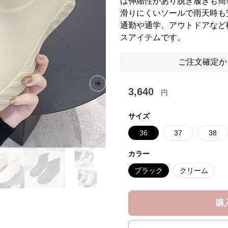
は伸縮性があり脱ぎ履きも簡
滑りにくいソールで雨天時も
通勤や通学、アウトドアなど
スアイテムです。
ご注文確定か
Next slide
3,640
円
サイズ
36
37
38
カラー
ブラック
クリーム
購