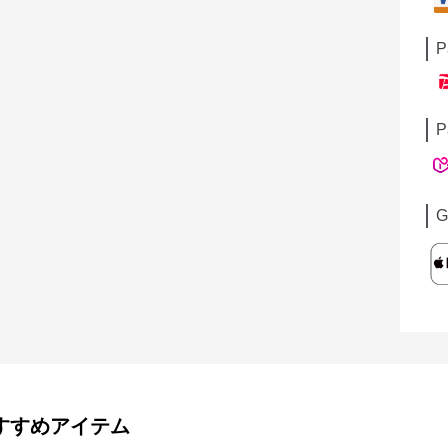
P
P
G
すすめアイテム