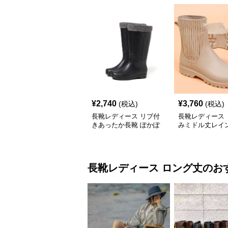
¥
2,740
¥
3,760
(税込)
(税込)
長靴レディース リブ付
長靴レディース 
きあったか長靴 ぽかぽ
みミドル丈レイ
か高機能レインブーツ
長靴レディース
ロング丈
のお