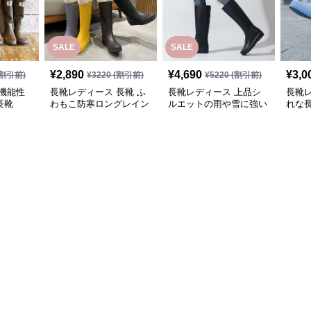
SALE
SALE
¥
2,890
¥
4,690
¥
3,0
割引前)
¥
3220
(割引前)
¥
5220
(割引前)
機能性
長靴レディース 長靴 ふ
長靴レディース 上品シ
長靴
長靴
わもこ防寒ロングレイン
ルエットの雨や雪に強い
れな
ブーツ
長靴