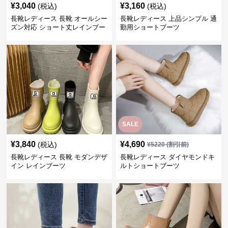
¥
3,040
¥
3,160
(税込)
(税込)
長靴レディース 長靴 オールシー
長靴レディース 上品シンプル 通
ズン対応 ショート丈レインブー
勤用ショートブーツ
ツ
SALE
¥
3,840
¥
4,690
(税込)
¥
5220
(割引前)
長靴レディース 長靴 モダンデザ
長靴レディース ダイヤモンドキ
イン レインブーツ
ルトショートブーツ