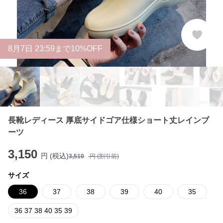
8
月
7
日 23:59まで10%OFF
長靴レディース 厚底サイドゴア仕様ショート丈レインブ
ーツ
3,150
円 (税込)
3,510
円 (割引前)
サイズ
36
37
38
39
40
35
36 37 38 40 35 39