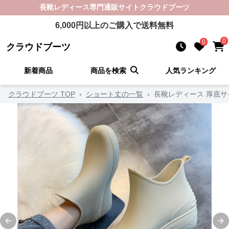
長靴レディース
専門通販サイト
クラウドブーツ
6,000
円以上のご購入で送料無料
0
0
クラウドブーツ
新着商品
商品を検索
人気ランキング
クラウドブーツ TOP
›
ショート丈の一覧
›
長靴レディース 厚底
Previous slide
Ne