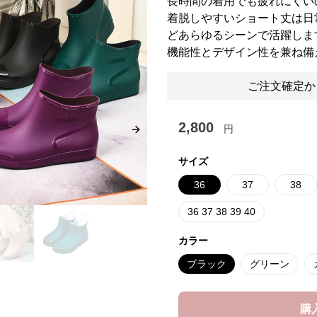
長時間の着用でも疲れにくい
着脱しやすいショート丈は日
どあらゆるシーンで活躍しま
機能性とデザイン性を兼ね備
ご注文確定か
2,800
円
Next slide
サイズ
36
37
38
36 37 38 39 40
カラー
ブラック
グリーン
購