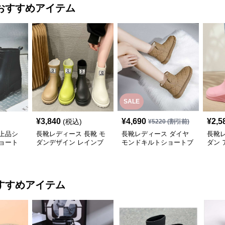
おすすめアイテム
SALE
¥
3,840
¥
4,690
¥
2,5
(税込)
¥
5220
(割引前)
上品シ
長靴レディース 長靴 モ
長靴レディース ダイヤ
長靴レ
ョート
ダンデザイン レインブ
モンドキルトショートブ
ダン 
ーツ
ーツ
ュー
すすめアイテム