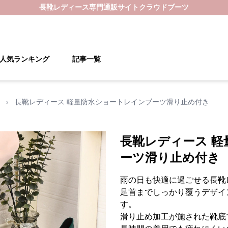
長靴レディース
専門通販サイト
クラウドブーツ
人気ランキング
記事一覧
›
長靴レディース 軽量防水ショートレインブーツ滑り止め付き
長靴レディース 
ーツ滑り止め付き
雨の日も快適に過ごせる長靴
足首までしっかり覆うデザイ
す。
滑り止め加工が施された靴底