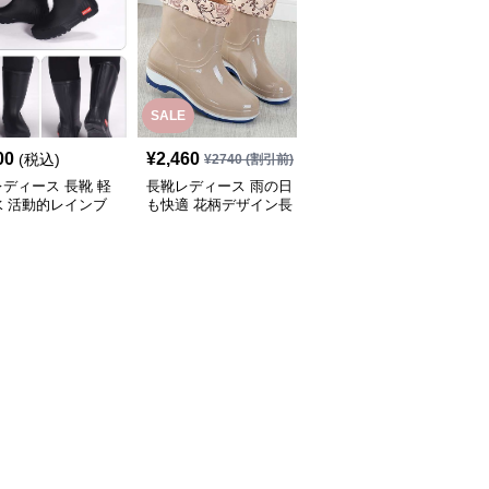
SALE
SALE
00
¥
2,460
¥
3,940
(税込)
¥
2740
(割引前)
¥
4380
(割引前)
ディース 長靴 軽
長靴レディース 雨の日
長靴レディース 艶やか
水 活動的レインブ
も快適 花柄デザイン長
美脚シルエット長靴
靴