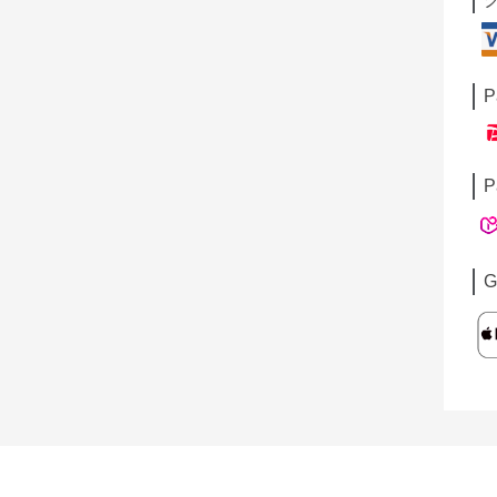
P
P
G