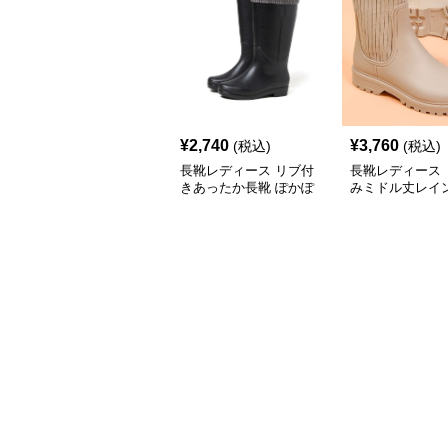
¥
2,740
¥
3,760
(税込)
(税込)
長靴レディース リブ付
長靴レディース 
きあったか長靴 ぽかぽ
みミドル丈レイ
か高機能レインブーツ