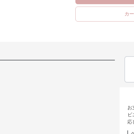
カー
お
ビ
応