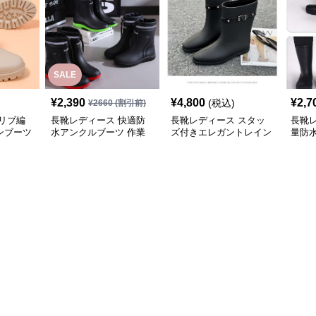
SALE
¥
2,390
¥
4,800
¥
2,7
(税込)
¥
2660
(割引前)
リブ編
長靴レディース 快適防
長靴レディース スタッ
長靴レ
ンブーツ
水アンクルブーツ 作業
ズ付きエレガントレイン
量防
用長靴
ブーツ
ーツ