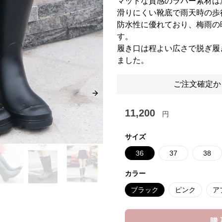
マットな質感のラバー素材は
滑りにくい靴底で雨天時の歩
防水性に優れており、梅雨の
す。
履き口は程よい広さで脱ぎ履
ました。
ご注文確定か
Next slide
11,200
円
サイズ
36
37
38
カラー
ブラック
ピンク
ア
購