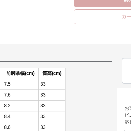
カー
前脚掌幅(cm)
筒高(cm)
7.5
33
7.6
33
8.2
33
お
ビ
8.4
33
応
8.6
33