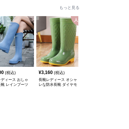
もっと見る
人気
00
¥
3,160
¥
2,700
(税込)
(税込)
(税込)
レディース おしゃ
長靴レディース オシャ
長靴レディース 長靴 梅
長靴 レインブーツ
レな防水長靴 ダイヤモ
雨対策 おしゃれな防水
ンドキルト
ブーツ