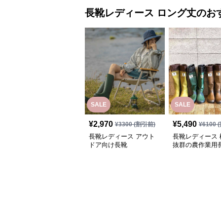
長靴レディース
ロング丈
のお
SALE
SALE
¥
2,970
¥
5,490
¥
3300
(割引前)
¥
6100
(
長靴レディース アウト
長靴レディース 
ドア向け長靴
抜群の農作業用