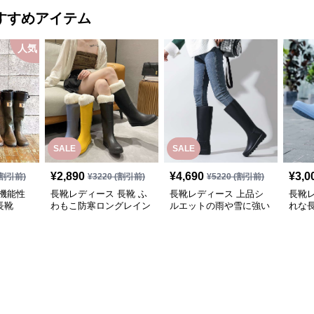
すすめアイテム
人気
SALE
SALE
¥
2,890
¥
4,690
¥
3,0
割引前)
¥
3220
(割引前)
¥
5220
(割引前)
機能性
長靴レディース 長靴 ふ
長靴レディース 上品シ
長靴
長靴
わもこ防寒ロングレイン
ルエットの雨や雪に強い
れな
ブーツ
長靴