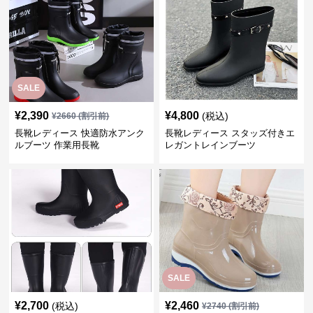
SALE
¥
2,390
¥
4,800
(税込)
¥
2660
(割引前)
長靴レディース 快適防水アンク
長靴レディース スタッズ付きエ
ルブーツ 作業用長靴
レガントレインブーツ
SALE
¥
2,700
¥
2,460
(税込)
¥
2740
(割引前)