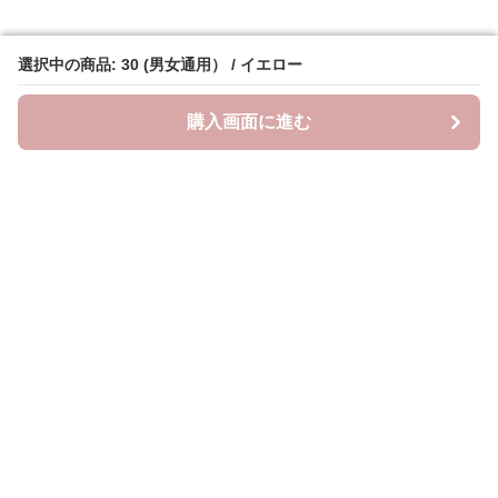
選択中の商品: 30 (男女通用） / イエロー
選択中の商品: 30 (男女通用） / イエロー
購入画面に進む
購入画面に進む
クラウドブーツ
について
会社概要