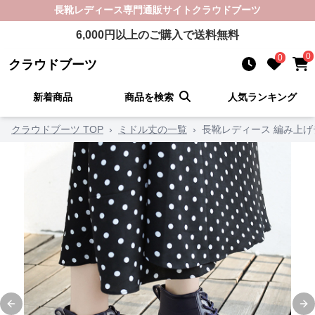
長靴レディース
専門通販サイト
クラウドブーツ
6,000
円以上のご購入で送料無料
0
0
クラウドブーツ
新着商品
商品を検索
人気ランキング
クラウドブーツ TOP
›
ミドル丈の一覧
›
長靴レディース 編み上
Previous slide
Ne