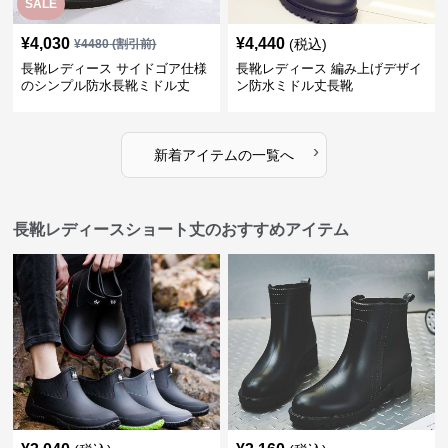
SALE
¥
4,030
¥
4,440
(税込)
¥
4480
(割引前)
長靴レディース サイドゴア仕様
長靴レディース 編み上げデザイ
のシンプル防水長靴ミドル丈
ン防水ミドル丈長靴
›
新着アイテムの一覧へ
長靴レディースショート丈のおすすめアイテム