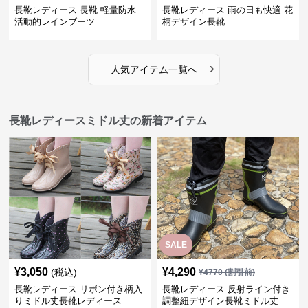
長靴レディース 長靴 軽量防水
長靴レディース 雨の日も快適 花
活動的レインブーツ
柄デザイン長靴
›
人気アイテム一覧へ
長靴レディースミドル丈の新着アイテム
SALE
¥
3,050
¥
4,290
(税込)
¥
4770
(割引前)
長靴レディース リボン付き柄入
長靴レディース 反射ライン付き
りミドル丈長靴レディース
調整紐デザイン長靴ミドル丈