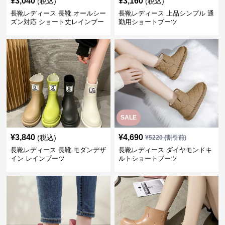
¥
3,040
¥
3,160
(税込)
(税込)
長靴レディース 長靴 オールシー
長靴レディース 上品シンプル 通
ズン対応 ショート丈レインブー
勤用ショートブーツ
ツ
SALE
¥
3,840
¥
4,690
(税込)
¥
5220
(割引前)
長靴レディース 長靴 モダンデザ
長靴レディース ダイヤモンドキ
イン レインブーツ
ルトショートブーツ