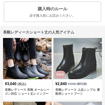
購入時のルール
必ず購入前にお読みください。
長靴レディースショート丈の人気アイテム
SALE
¥
3,040
¥
2,840
(税込)
¥
3160
(割引前)
長靴レディース 長靴 オールシー
長靴レディース 上品シンプル 通
ズン対応 ショート丈レインブー
勤用ショートブーツ
ツ