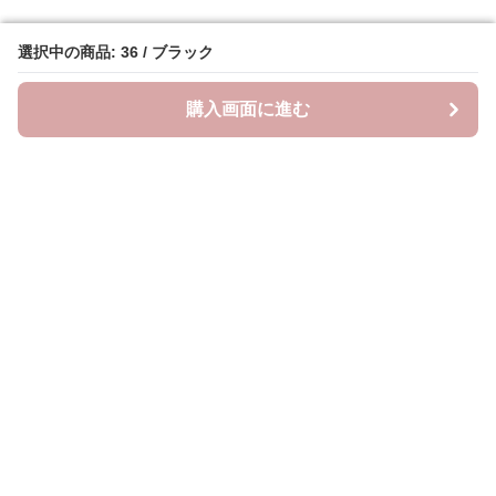
選択中の商品: 36 / ブラック
選択中の商品: 36 / ブラック
購入画面に進む
購入画面に進む
クラウドブーツ
について
会社概要