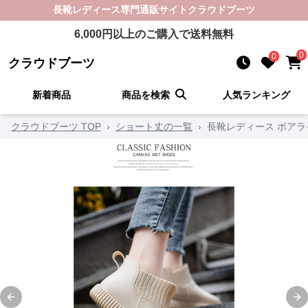
長靴レディース
専門通販サイト
クラウドブーツ
6,000
円以上のご購入で送料無料
0
0
クラウドブーツ
新着商品
商品を検索
人気ランキング
クラウドブーツ TOP
›
ショート丈の一覧
›
長靴レディース ボア
Previous slide
Ne