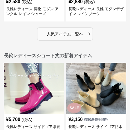
¥
2,580
¥
2,880
(税込)
(税込)
長靴レディース 長靴 モダン ア
長靴レディース 長靴 モダンデザ
ンクル レイン シューズ
イン レインブーツ
›
人気アイテム一覧へ
長靴レディースショート丈の新着アイテム
SALE
¥
5,700
¥
3,150
(税込)
¥
3510
(割引前)
長靴レディース サイドゴア厚底
長靴レディース サイドゴア防水