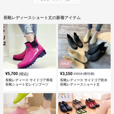
長靴レディースショート丈の新着アイテム
SALE
¥
5,700
¥
3,150
(税込)
¥
3510
(割引前)
長靴レディース サイドゴア厚底
長靴レディース サイドゴア防水
長靴ショート丈レインブーツ
長靴レディースショート丈