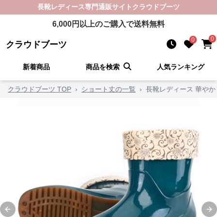
長靴レディース
専門通販サイト
クラウドブーツ
6,000
円以上のご購入で送料無料
0
0
クラウドブーツ
新着商品
商品を検索
人気ランキング
クラウドブーツ TOP
›
ショート丈の一覧
›
長靴レディース 華や
Previous slide
Ne