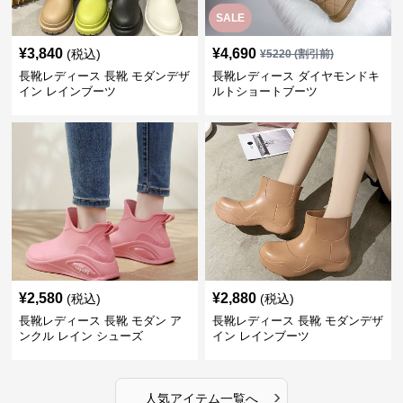
SALE
¥
3,840
¥
4,690
(税込)
¥
5220
(割引前)
長靴レディース 長靴 モダンデザ
長靴レディース ダイヤモンドキ
イン レインブーツ
ルトショートブーツ
¥
2,580
¥
2,880
(税込)
(税込)
長靴レディース 長靴 モダン ア
長靴レディース 長靴 モダンデザ
ンクル レイン シューズ
イン レインブーツ
›
人気アイテム一覧へ