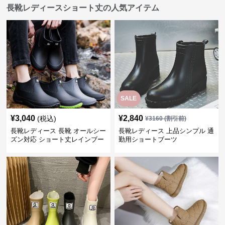
長靴レディースショート丈の人気アイテム
SALE
¥
3,040
¥
2,840
(税込)
¥
3160
(割引前)
長靴レディース 長靴 オールシー
長靴レディース 上品シンプル 通
ズン対応 ショート丈レインブー
勤用ショートブーツ
ツ