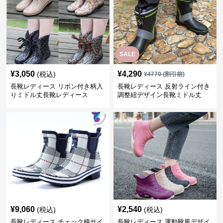
SALE
¥
3,050
¥
4,290
(税込)
¥
4770
(割引前)
長靴レディース リボン付き柄入
長靴レディース 反射ライン付き
りミドル丈長靴レディース
調整紐デザイン長靴ミドル丈
¥
9,060
¥
2,540
(税込)
(税込)
長靴レディース チェック柄サイ
長靴レディース 運動靴風デザイ