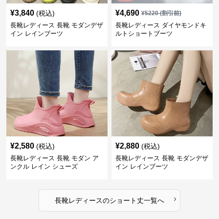
¥
3,840
¥
4,690
(税込)
¥
5220
(割引前)
長靴レディース 長靴 モダンデザ
長靴レディース ダイヤモンドキ
イン レインブーツ
ルトショートブーツ
¥
2,580
¥
2,880
(税込)
(税込)
長靴レディース 長靴 モダン ア
長靴レディース 長靴 モダンデザ
ンクル レイン シューズ
イン レインブーツ
›
長靴レディース
の
ショート丈
一覧へ