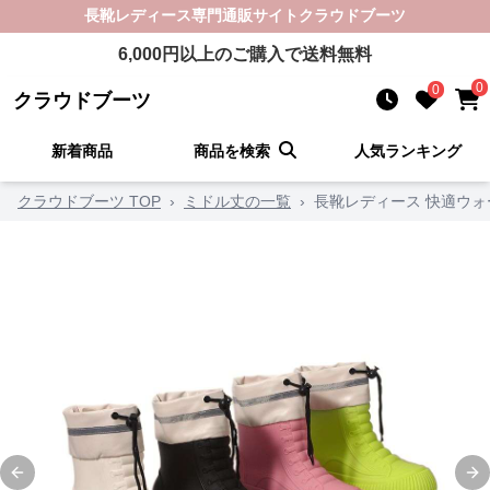
長靴レディース
専門通販サイト
クラウドブーツ
6,000
円以上のご購入で送料無料
0
0
クラウドブーツ
新着商品
商品を検索
人気ランキング
クラウドブーツ TOP
›
ミドル丈の一覧
›
長靴レディース 快適ウォ
Previous slide
Ne