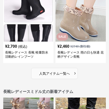
SALE
¥
2,700
¥
2,460
(税込)
¥
2740
(割引前)
長靴レディース 長靴 軽量防水
長靴レディース 雨の日も快適 花
活動的レインブーツ
柄デザイン長靴
›
人気アイテム一覧へ
長靴レディースミドル丈の新着アイテム