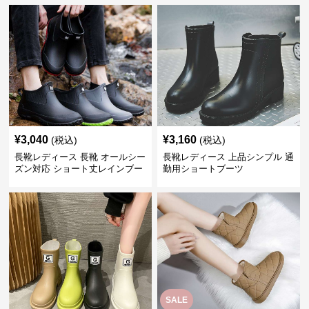
¥
3,040
¥
3,160
(税込)
(税込)
長靴レディース 長靴 オールシー
長靴レディース 上品シンプル 通
ズン対応 ショート丈レインブー
勤用ショートブーツ
ツ
SALE