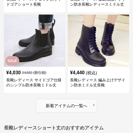
ドゴアショート長靴
ン防水長靴レディースミドル丈
SALE
¥
4,030
¥
4,440
(税込)
¥
4480
(割引前)
長靴レディース サイドゴア仕様
長靴レディース 編み上げデザイ
のシンプル防水長靴ミドル丈
ン防水ミドル丈長靴
›
新着アイテムの一覧へ
長靴レディースショート丈のおすすめアイテム