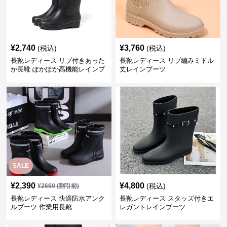
¥
2,740
¥
3,760
(税込)
(税込)
長靴レディース リブ付きあった
長靴レディース リブ編みミドル
か長靴 ぽかぽか高機能レインブ
丈レインブーツ
ーツ
SALE
¥
2,390
¥
4,800
(税込)
¥
2660
(割引前)
長靴レディース 快適防水アンク
長靴レディース スタッズ付きエ
ルブーツ 作業用長靴
レガントレインブーツ